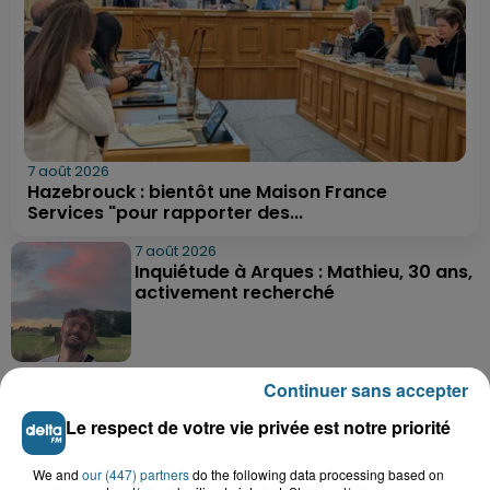
7 août 2026
Hazebrouck : bientôt une Maison France
Services "pour rapporter des...
7 août 2026
Inquiétude à Arques : Mathieu, 30 ans,
activement recherché
7 août 2026
Continuer sans accepter
Foot, Boulogne-sur-Mer : Grégory Thil,
un directeur sportif à...
Le respect de votre vie privée est notre priorité
We and
our (447) partners
do the following data processing based on