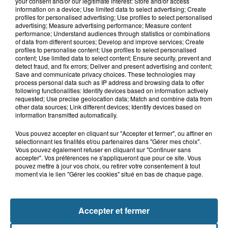
your consent and/or our legitimate interest: Store and/or access
7 août 2026
information on a device; Use limited data to select advertising; Create
Hand : Dunkerque face à l'élite pour
profiles for personalised advertising; Use profiles to select personalised
préparer la saison du renouveau
advertising; Measure advertising performance; Measure content
performance; Understand audiences through statistics or combinations
of data from different sources; Develop and improve services; Create
profiles to personalise content; Use profiles to select personalised
content; Use limited data to select content; Ensure security, prevent and
7 août 2026
detect fraud, and fix errors; Deliver and present advertising and content;
Incendie à La Brasserie de Saint-Omer
Save and communicate privacy choices. These technologies may
process personal data such as IP address and browsing data to offer
: 80 personnes évacuées
following functionalities: Identify devices based on information actively
requested; Use precise geolocation data; Match and combine data from
other data sources; Link different devices; Identify devices based on
information transmitted automatically.
Vous pouvez accepter en cliquant sur "Accepter et fermer", ou affiner en
sélectionnant les finalités et/ou partenaires dans "Gérer mes choix".
Vous pouvez également refuser en cliquant sur "Continuer sans
accepter". Vos préférences ne s'appliqueront que pour ce site. Vous
pouvez mettre à jour vos choix, ou retirer votre consentement à tout
moment via le lien "Gérer les cookies" situé en bas de chaque page.
NOS AUTRES PODCASTS
Accepter et fermer