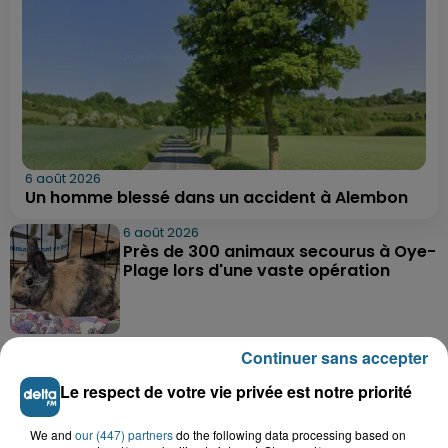
6 août 2026
Un homme blessé dans un accident à Alembon
6 août 2026
Près de 300 animaux secourus à Oye-
Plage lors d'une vaste opération
6 août 2026
Continuer sans accepter
Dunkerque : dix jeunes vont parcourir
9 000 km pour rencontrer...
Le respect de votre vie privée est notre priorité
We and
our (447) partners
do the following data processing based on