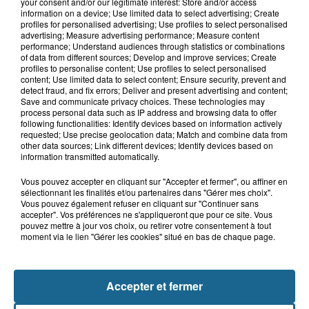
your consent and/or our legitimate interest: Store and/or access
6 août 2026
information on a device; Use limited data to select advertising; Create
Blendecques : le jeune garçon de 12
profiles for personalised advertising; Use profiles to select personalised
ans qui s'était noyé est...
advertising; Measure advertising performance; Measure content
performance; Understand audiences through statistics or combinations
of data from different sources; Develop and improve services; Create
profiles to personalise content; Use profiles to select personalised
content; Use limited data to select content; Ensure security, prevent and
6 août 2026
detect fraud, and fix errors; Deliver and present advertising and content;
Risque incendie dans le Nord : ce que
Save and communicate privacy choices. These technologies may
process personal data such as IP address and browsing data to offer
vous ne pouvez plus faire
following functionalities: Identify devices based on information actively
requested; Use precise geolocation data; Match and combine data from
other data sources; Link different devices; Identify devices based on
information transmitted automatically.
Vous pouvez accepter en cliquant sur "Accepter et fermer", ou affiner en
sélectionnant les finalités et/ou partenaires dans "Gérer mes choix".
Vous pouvez également refuser en cliquant sur "Continuer sans
accepter". Vos préférences ne s'appliqueront que pour ce site. Vous
pouvez mettre à jour vos choix, ou retirer votre consentement à tout
moment via le lien "Gérer les cookies" situé en bas de chaque page.
NOS AUTRES PODCASTS
Accepter et fermer