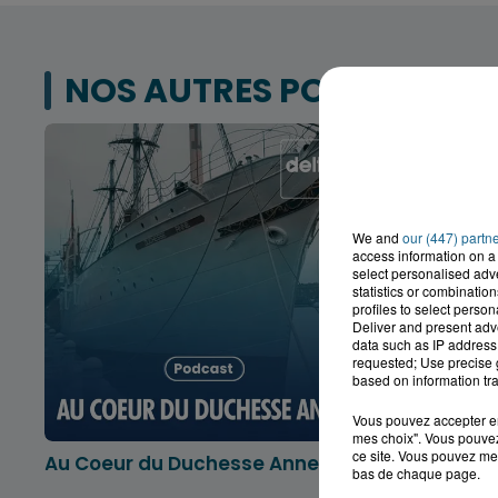
NOS AUTRES PODCASTS
We and
our (447) partn
access information on a 
select personalised ad
statistics or combinatio
profiles to select person
Deliver and present adv
data such as IP address 
requested; Use precise g
based on information tra
Vous pouvez accepter en 
mes choix". Vous pouvez
ce site. Vous pouvez met
Au Coeur du Duchesse Anne
L'info lo
bas de chaque page.
Dunkerqu