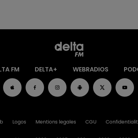
LTA FM
DELTA+
WEBRADIOS
POD
ub
Logos
Mentions legales
CGU
Confidentiali