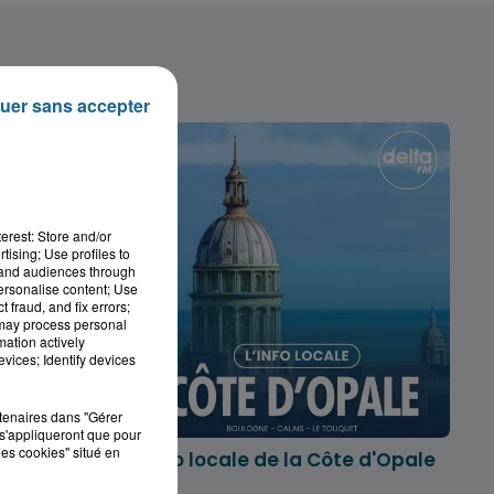
uer sans accepter
erest: Store and/or
tising; Use profiles to
tand audiences through
personalise content; Use
 fraud, and fix errors;
 may process personal
mation actively
vices; Identify devices
rtenaires dans "Gérer
s'appliqueront que pour
les cookies" situé en
marois
L'info locale de la Côte d'Opale