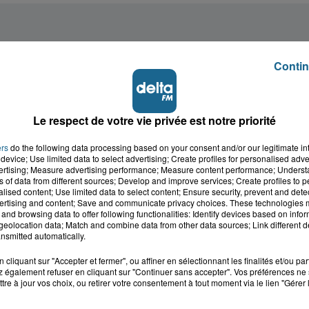
Contin
Le respect de votre vie privée est notre priorité
ers
do the following data processing based on your consent and/or our legitimate int
device; Use limited data to select advertising; Create profiles for personalised adver
vertising; Measure advertising performance; Measure content performance; Unders
ns of data from different sources; Develop and improve services; Create profiles to 
alised content; Use limited data to select content; Ensure security, prevent and detect
ertising and content; Save and communicate privacy choices. These technologies
and browsing data to offer following functionalities: Identify devices based on infor
eolocation data; Match and combine data from other data sources; Link different de
nsmitted automatically.
cliquant sur "Accepter et fermer", ou affiner en sélectionnant les finalités et/ou pa
 également refuser en cliquant sur "Continuer sans accepter". Vos préférences ne 
tre à jour vos choix, ou retirer votre consentement à tout moment via le lien "Gérer 
cale dans le
L'info locale de l'Audo
ois