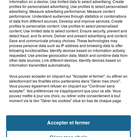
Blendecques : le jeune garçon de 12
information on a device; Use limited data to select advertising; Create
profiles for personalised advertising; Use profiles to select personalised
ans qui s'était noyé est...
advertising; Measure advertising performance; Measure content
performance; Understand audiences through statistics or combinations
of data from different sources; Develop and improve services; Create
profiles to personalise content; Use profiles to select personalised
6 août 2026
content; Use limited data to select content; Ensure security, prevent and
detect fraud, and fix errors; Deliver and present advertising and content;
Risque incendie dans le Nord : ce que
Save and communicate privacy choices. These technologies may
vous ne pouvez plus faire
process personal data such as IP address and browsing data to offer
following functionalities: Identify devices based on information actively
requested; Use precise geolocation data; Match and combine data from
other data sources; Link different devices; Identify devices based on
information transmitted automatically.
Vous pouvez accepter en cliquant sur "Accepter et fermer", ou affiner en
sélectionnant les finalités et/ou partenaires dans "Gérer mes choix".
Vous pouvez également refuser en cliquant sur "Continuer sans
accepter". Vos préférences ne s'appliqueront que pour ce site. Vous
pouvez mettre à jour vos choix, ou retirer votre consentement à tout
moment via le lien "Gérer les cookies" situé en bas de chaque page.
NOS AUTRES PODCASTS
Accepter et fermer