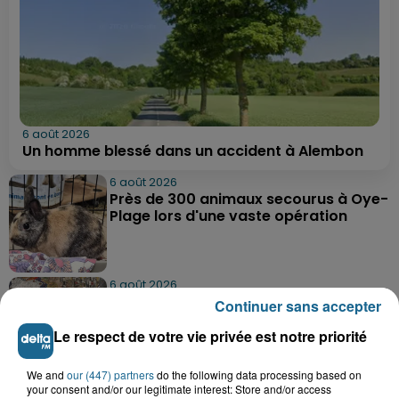
6 août 2026
Un homme blessé dans un accident à Alembon
6 août 2026
Près de 300 animaux secourus à Oye-
Plage lors d'une vaste opération
6 août 2026
Dunkerque : dix jeunes vont parcourir
Continuer sans accepter
9 000 km pour rencontrer...
Le respect de votre vie privée est notre priorité
We and
our (447) partners
do the following data processing based on
6 août 2026
your consent and/or our legitimate interest: Store and/or access