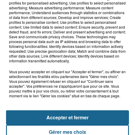
ans qui s'était noyé est...
profiles for personalised advertising; Use profiles to select personalised
advertising; Measure advertising performance; Measure content
performance; Understand audiences through statistics or combinations
of data from different sources; Develop and improve services; Create
profiles to personalise content; Use profiles to select personalised
6 août 2026
content; Use limited data to select content; Ensure security, prevent and
Risque incendie dans le Nord : ce que
detect fraud, and fix errors; Deliver and present advertising and content;
vous ne pouvez plus faire
Save and communicate privacy choices. These technologies may
process personal data such as IP address and browsing data to offer
following functionalities: Identify devices based on information actively
requested; Use precise geolocation data; Match and combine data from
other data sources; Link different devices; Identify devices based on
information transmitted automatically.
Vous pouvez accepter en cliquant sur "Accepter et fermer", ou affiner en
sélectionnant les finalités et/ou partenaires dans "Gérer mes choix".
Vous pouvez également refuser en cliquant sur "Continuer sans
accepter". Vos préférences ne s'appliqueront que pour ce site. Vous
pouvez mettre à jour vos choix, ou retirer votre consentement à tout
NOS AUTRES PODCASTS
moment via le lien "Gérer les cookies" situé en bas de chaque page.
Accepter et fermer
Gérer mes choix