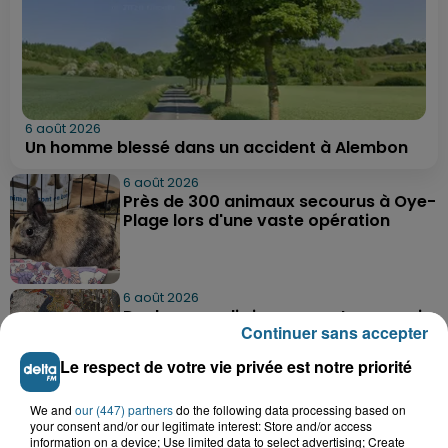
6 août 2026
Un homme blessé dans un accident à Alembon
6 août 2026
Près de 300 animaux secourus à Oye-
Plage lors d'une vaste opération
6 août 2026
Dunkerque : dix jeunes vont parcourir
Continuer sans accepter
9 000 km pour rencontrer...
Le respect de votre vie privée est notre priorité
We and
our (447) partners
do the following data processing based on
6 août 2026
your consent and/or our legitimate interest: Store and/or access
Blendecques : le jeune garçon de 12
information on a device; Use limited data to select advertising; Create