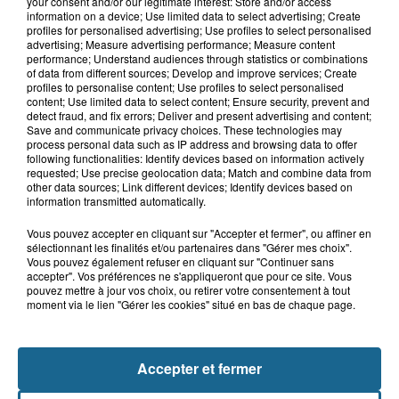
your consent and/or our legitimate interest: Store and/or access
8h29
information on a device; Use limited data to select advertising; Create
Un chien sauvé d'une mort certaine
profiles for personalised advertising; Use profiles to select personalised
dans une voiture à...
advertising; Measure advertising performance; Measure content
performance; Understand audiences through statistics or combinations
of data from different sources; Develop and improve services; Create
profiles to personalise content; Use profiles to select personalised
content; Use limited data to select content; Ensure security, prevent and
8h00
detect fraud, and fix errors; Deliver and present advertising and content;
Les pompiers au secours d'un porc à
Save and communicate privacy choices. These technologies may
process personal data such as IP address and browsing data to offer
Delettes
following functionalities: Identify devices based on information actively
requested; Use precise geolocation data; Match and combine data from
other data sources; Link different devices; Identify devices based on
information transmitted automatically.
Vous pouvez accepter en cliquant sur "Accepter et fermer", ou affiner en
sélectionnant les finalités et/ou partenaires dans "Gérer mes choix".
Vous pouvez également refuser en cliquant sur "Continuer sans
accepter". Vos préférences ne s'appliqueront que pour ce site. Vous
pouvez mettre à jour vos choix, ou retirer votre consentement à tout
moment via le lien "Gérer les cookies" situé en bas de chaque page.
NOS AUTRES PODCASTS
Accepter et fermer