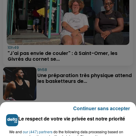
10h49
"J'ai pas envie de couler" : à Saint-Omer, les
Givrés du cornet se...
9h58
Une préparation très physique attend
les basketteurs de...
9h26
Continuer sans accepter
Des super-héros dans le ciel de
Grand-Fort-Philippe
Le respect de votre vie privée est notre priorité
We and
our (447) partners
do the following data processing based on