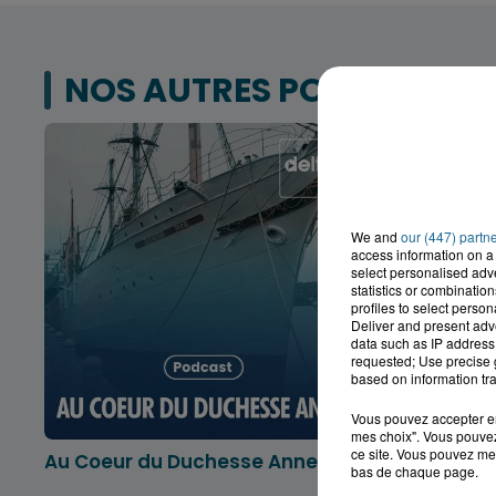
NOS AUTRES PODCASTS
We and
our (447) partn
access information on a 
select personalised ad
statistics or combinatio
profiles to select person
Deliver and present adv
data such as IP address 
requested; Use precise g
based on information tra
Vous pouvez accepter en 
mes choix". Vous pouvez
ce site. Vous pouvez met
Au Coeur du Duchesse Anne
L'info lo
bas de chaque page.
Dunkerqu