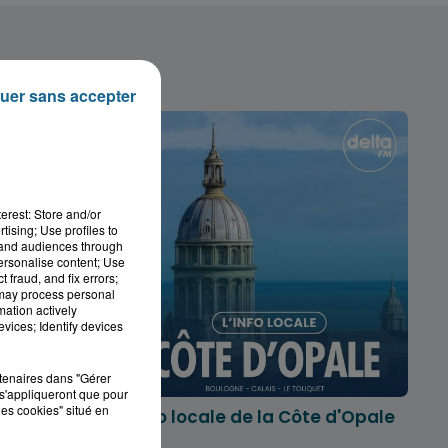
uer sans accepter
erest: Store and/or
tising; Use profiles to
tand audiences through
personalise content; Use
 fraud, and fix errors;
 may process personal
mation actively
vices; Identify devices
rtenaires dans "Gérer
s'appliqueront que pour
les cookies" situé en
marois
L'info locale de la Côte d'Opale