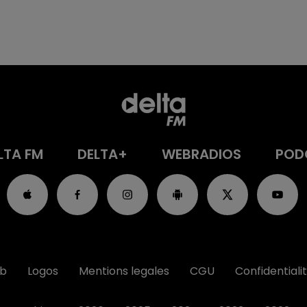
LTA FM
DELTA+
WEBRADIOS
POD
ub
Logos
Mentions legales
CGU
Confidentiali