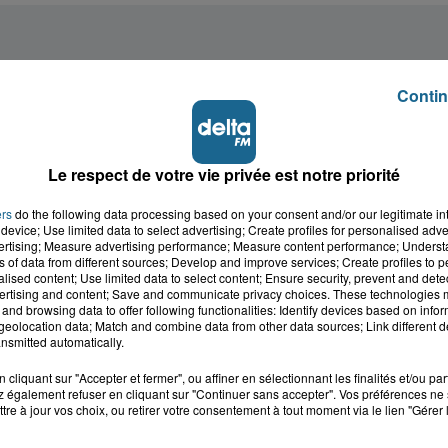
Contin
Le respect de votre vie privée est notre priorité
ers
do the following data processing based on your consent and/or our legitimate int
device; Use limited data to select advertising; Create profiles for personalised adver
vertising; Measure advertising performance; Measure content performance; Unders
ns of data from different sources; Develop and improve services; Create profiles to 
alised content; Use limited data to select content; Ensure security, prevent and detect
ertising and content; Save and communicate privacy choices. These technologies
and browsing data to offer following functionalities: Identify devices based on infor
eolocation data; Match and combine data from other data sources; Link different de
nsmitted automatically.
cliquant sur "Accepter et fermer", ou affiner en sélectionnant les finalités et/ou pa
 également refuser en cliquant sur "Continuer sans accepter". Vos préférences ne 
tre à jour vos choix, ou retirer votre consentement à tout moment via le lien "Gérer 
cale dans le
L'info locale de l'Audo
ois