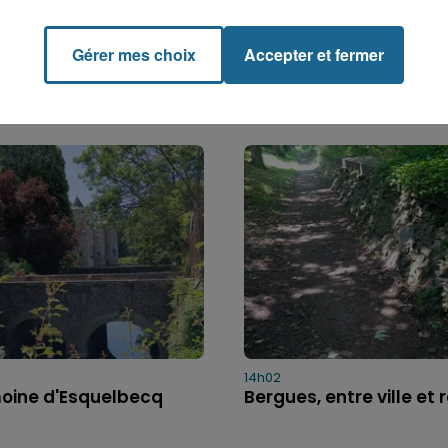
Gérer mes choix
Accepter et fermer
14h02
moine d'Esquelbecq
Bergues, entre ville et