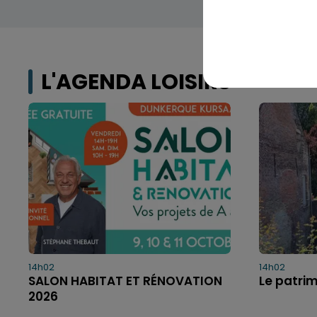
L'AGENDA LOISIRS
14h02
14h02
SALON HABITAT ET RÉNOVATION
Le patri
2026