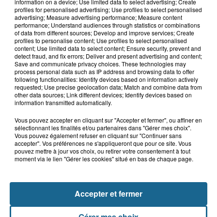
Des super-héros dans le ciel de
information on a device; Use limited data to select advertising; Create
Grand-Fort-Philippe
profiles for personalised advertising; Use profiles to select personalised
advertising; Measure advertising performance; Measure content
performance; Understand audiences through statistics or combinations
of data from different sources; Develop and improve services; Create
profiles to personalise content; Use profiles to select personalised
8h29
content; Use limited data to select content; Ensure security, prevent and
Un chien sauvé d'une mort certaine
detect fraud, and fix errors; Deliver and present advertising and content;
Save and communicate privacy choices. These technologies may
dans une voiture à...
process personal data such as IP address and browsing data to offer
following functionalities: Identify devices based on information actively
requested; Use precise geolocation data; Match and combine data from
other data sources; Link different devices; Identify devices based on
information transmitted automatically.
Vous pouvez accepter en cliquant sur "Accepter et fermer", ou affiner en
sélectionnant les finalités et/ou partenaires dans "Gérer mes choix".
Vous pouvez également refuser en cliquant sur "Continuer sans
accepter". Vos préférences ne s'appliqueront que pour ce site. Vous
pouvez mettre à jour vos choix, ou retirer votre consentement à tout
moment via le lien "Gérer les cookies" situé en bas de chaque page.
NOS AUTRES PODCASTS
Accepter et fermer
Gérer mes choix