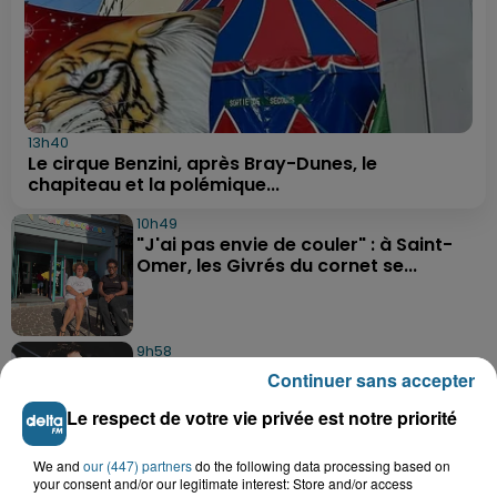
13h40
Le cirque Benzini, après Bray-Dunes, le
chapiteau et la polémique...
10h49
"J'ai pas envie de couler" : à Saint-
Omer, les Givrés du cornet se...
9h58
Une préparation très physique attend
Continuer sans accepter
les basketteurs de...
Le respect de votre vie privée est notre priorité
We and
our (447) partners
do the following data processing based on
9h26
your consent and/or our legitimate interest: Store and/or access