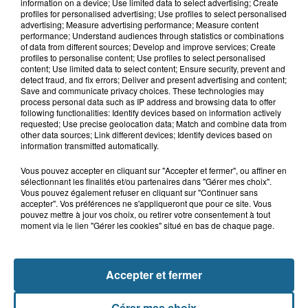
Des super-héros dans le ciel de
information on a device; Use limited data to select advertising; Create
Grand-Fort-Philippe
profiles for personalised advertising; Use profiles to select personalised
advertising; Measure advertising performance; Measure content
performance; Understand audiences through statistics or combinations
of data from different sources; Develop and improve services; Create
profiles to personalise content; Use profiles to select personalised
8h29
content; Use limited data to select content; Ensure security, prevent and
Un chien sauvé d'une mort certaine
detect fraud, and fix errors; Deliver and present advertising and content;
Save and communicate privacy choices. These technologies may
dans une voiture à...
process personal data such as IP address and browsing data to offer
following functionalities: Identify devices based on information actively
requested; Use precise geolocation data; Match and combine data from
other data sources; Link different devices; Identify devices based on
information transmitted automatically.
Vous pouvez accepter en cliquant sur "Accepter et fermer", ou affiner en
sélectionnant les finalités et/ou partenaires dans "Gérer mes choix".
Vous pouvez également refuser en cliquant sur "Continuer sans
accepter". Vos préférences ne s'appliqueront que pour ce site. Vous
pouvez mettre à jour vos choix, ou retirer votre consentement à tout
moment via le lien "Gérer les cookies" situé en bas de chaque page.
NOS AUTRES PODCASTS
Accepter et fermer
Gérer mes choix