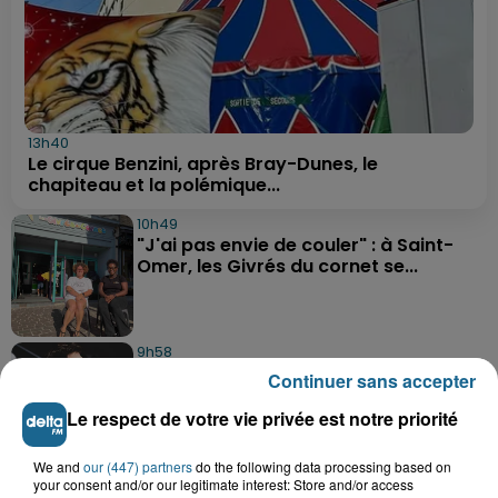
13h40
Le cirque Benzini, après Bray-Dunes, le
chapiteau et la polémique...
10h49
"J'ai pas envie de couler" : à Saint-
Omer, les Givrés du cornet se...
9h58
Une préparation très physique attend
Continuer sans accepter
les basketteurs de...
Le respect de votre vie privée est notre priorité
We and
our (447) partners
do the following data processing based on
9h26
your consent and/or our legitimate interest: Store and/or access