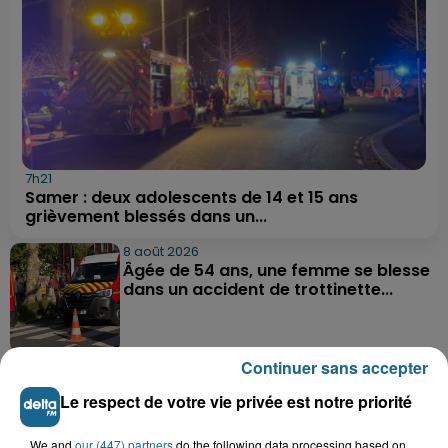
7h21
Samer : deux adolescents de 14 et 15 ans
grièvement blessés dans un...
8 août 2026
Âgée de 54 ans, une femme se blesse
dans un accident de trottinette...
Continuer sans accepter
8 août 2026
Une femme gravement blessée dans
Le respect de votre vie privée est notre priorité
un accident à Bazinghen
We and
our (447) partners
do the following data processing based on