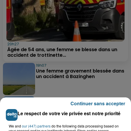
20h27
Âgée de 54 ans, une femme se blesse dans un
accident de trottinette...
19h07
Une femme gravement blessée dans
un accident à Bazinghen
18h52
Continuer sans accepter
Neufchâtel-Hardelot : un
rassemblement pour rendre
Le respect de votre vie privée est notre priorité
hommage aux...
We and
our (447) partners
do the following data processing based on
your consent and/or our legitimate interest: Store and/or access