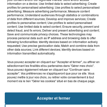
18h04
information on a device; Use limited data to select advertising; Create
Violent accident à Cléty : quatre
profiles for personalised advertising; Use profiles to select personalised
blessés, deux femmes en urgence...
advertising; Measure advertising performance; Measure content
performance; Understand audiences through statistics or combinations
of data from different sources; Develop and improve services; Create
profiles to personalise content; Use profiles to select personalised
content; Use limited data to select content; Ensure security, prevent and
17h44
detect fraud, and fix errors; Deliver and present advertising and content;
Un homme mortellement percuté par
Save and communicate privacy choices. These technologies may
un train à Saint-Josse
process personal data such as IP address and browsing data to offer
following functionalities: Identify devices based on information actively
requested; Use precise geolocation data; Match and combine data from
other data sources; Link different devices; Identify devices based on
information transmitted automatically.
Vous pouvez accepter en cliquant sur "Accepter et fermer", ou affiner en
sélectionnant les finalités et/ou partenaires dans "Gérer mes choix".
Vous pouvez également refuser en cliquant sur "Continuer sans
accepter". Vos préférences ne s'appliqueront que pour ce site. Vous
pouvez mettre à jour vos choix, ou retirer votre consentement à tout
moment via le lien "Gérer les cookies" situé en bas de chaque page.
NOS AUTRES PODCASTS
Accepter et fermer