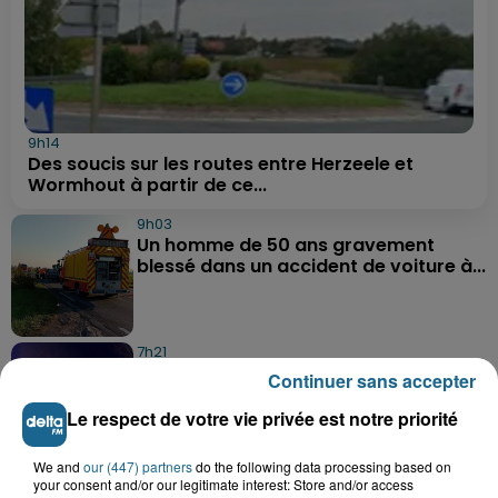
9h14
Des soucis sur les routes entre Herzeele et
Wormhout à partir de ce...
9h03
Un homme de 50 ans gravement
blessé dans un accident de voiture à...
7h21
Samer : deux adolescents de 14 et 15
Continuer sans accepter
ans grièvement blessés dans un...
Le respect de votre vie privée est notre priorité
We and
our (447) partners
do the following data processing based on
8 août 2026
your consent and/or our legitimate interest: Store and/or access