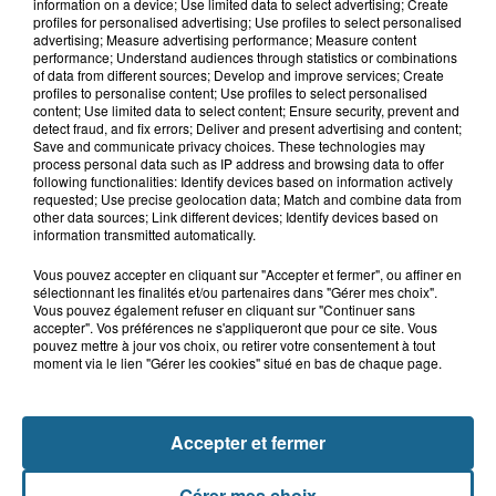
Âgée de 54 ans, une femme se blesse
information on a device; Use limited data to select advertising; Create
dans un accident de trottinette...
profiles for personalised advertising; Use profiles to select personalised
advertising; Measure advertising performance; Measure content
performance; Understand audiences through statistics or combinations
of data from different sources; Develop and improve services; Create
profiles to personalise content; Use profiles to select personalised
8 août 2026
content; Use limited data to select content; Ensure security, prevent and
Une femme gravement blessée dans
detect fraud, and fix errors; Deliver and present advertising and content;
Save and communicate privacy choices. These technologies may
un accident à Bazinghen
process personal data such as IP address and browsing data to offer
following functionalities: Identify devices based on information actively
requested; Use precise geolocation data; Match and combine data from
other data sources; Link different devices; Identify devices based on
information transmitted automatically.
Vous pouvez accepter en cliquant sur "Accepter et fermer", ou affiner en
sélectionnant les finalités et/ou partenaires dans "Gérer mes choix".
Vous pouvez également refuser en cliquant sur "Continuer sans
accepter". Vos préférences ne s'appliqueront que pour ce site. Vous
pouvez mettre à jour vos choix, ou retirer votre consentement à tout
moment via le lien "Gérer les cookies" situé en bas de chaque page.
NOS AUTRES PODCASTS
Accepter et fermer
Gérer mes choix