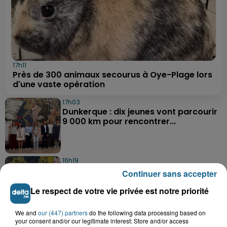
17h11
Près de 300 animaux secourus à Oye-Plage lors
d'une vaste opération
17h03
Dunkerque : dix jeunes vont parcourir
9 000 km pour rencontrer...
16h19
Blendecques : le jeune garçon de 12
Continuer sans accepter
ans qui s'était noyé est...
Le respect de votre vie privée est notre priorité
We and
our (447) partners
do the following data processing based on
13h15
your consent and/or our legitimate interest: Store and/or access