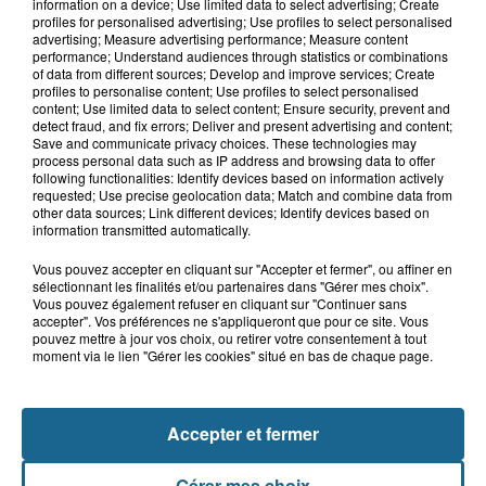
Risque incendie dans Nord : ce que
information on a device; Use limited data to select advertising; Create
vous ne pouvez plus faire
profiles for personalised advertising; Use profiles to select personalised
advertising; Measure advertising performance; Measure content
performance; Understand audiences through statistics or combinations
of data from different sources; Develop and improve services; Create
profiles to personalise content; Use profiles to select personalised
12h57
content; Use limited data to select content; Ensure security, prevent and
500 à 600 recrutements par an : le
detect fraud, and fix errors; Deliver and present advertising and content;
Save and communicate privacy choices. These technologies may
nucléaire se dote d'un espace de...
process personal data such as IP address and browsing data to offer
following functionalities: Identify devices based on information actively
requested; Use precise geolocation data; Match and combine data from
other data sources; Link different devices; Identify devices based on
information transmitted automatically.
Vous pouvez accepter en cliquant sur "Accepter et fermer", ou affiner en
sélectionnant les finalités et/ou partenaires dans "Gérer mes choix".
Vous pouvez également refuser en cliquant sur "Continuer sans
accepter". Vos préférences ne s'appliqueront que pour ce site. Vous
pouvez mettre à jour vos choix, ou retirer votre consentement à tout
moment via le lien "Gérer les cookies" situé en bas de chaque page.
NOS AUTRES PODCASTS
Accepter et fermer
Gérer mes choix