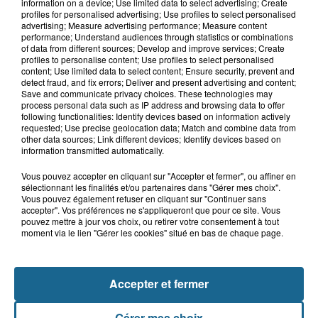
Neufchâtel-Hardelot : un
information on a device; Use limited data to select advertising; Create
rassemblement pour rendre
profiles for personalised advertising; Use profiles to select personalised
advertising; Measure advertising performance; Measure content
hommage aux...
performance; Understand audiences through statistics or combinations
of data from different sources; Develop and improve services; Create
profiles to personalise content; Use profiles to select personalised
8 août 2026
content; Use limited data to select content; Ensure security, prevent and
Violent accident à Cléty : quatre
detect fraud, and fix errors; Deliver and present advertising and content;
Save and communicate privacy choices. These technologies may
blessés, deux femmes en urgence...
process personal data such as IP address and browsing data to offer
following functionalities: Identify devices based on information actively
requested; Use precise geolocation data; Match and combine data from
other data sources; Link different devices; Identify devices based on
information transmitted automatically.
Vous pouvez accepter en cliquant sur "Accepter et fermer", ou affiner en
sélectionnant les finalités et/ou partenaires dans "Gérer mes choix".
Vous pouvez également refuser en cliquant sur "Continuer sans
accepter". Vos préférences ne s'appliqueront que pour ce site. Vous
pouvez mettre à jour vos choix, ou retirer votre consentement à tout
moment via le lien "Gérer les cookies" situé en bas de chaque page.
NOS AUTRES PODCASTS
Accepter et fermer
Gérer mes choix