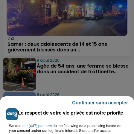
7h21
Samer : deux adolescents de 14 et 15 ans
grièvement blessés dans un...
8 août 2026
Âgée de 54 ans, une femme se blesse
dans un accident de trottinette...
8 août 2026
Une femme gravement blessée dans
Continuer sans accepter
un accident à Bazinghen
Le respect de votre vie privée est notre priorité
We and
our (447) partners
do the following data processing based on
8 août 2026
your consent and/or our legitimate interest: Store and/or access