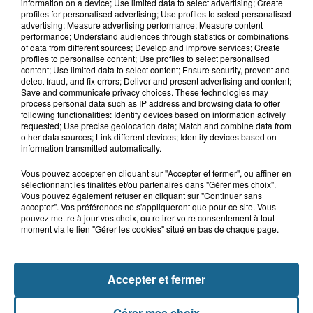
Hand : Dunkerque face à l'élite pour
information on a device; Use limited data to select advertising; Create
préparer la saison du renouveau
profiles for personalised advertising; Use profiles to select personalised
advertising; Measure advertising performance; Measure content
performance; Understand audiences through statistics or combinations
of data from different sources; Develop and improve services; Create
profiles to personalise content; Use profiles to select personalised
14h58
content; Use limited data to select content; Ensure security, prevent and
Incendie à La Brasserie de Saint-Omer
detect fraud, and fix errors; Deliver and present advertising and content;
Save and communicate privacy choices. These technologies may
: 80 personnes évacuées
process personal data such as IP address and browsing data to offer
following functionalities: Identify devices based on information actively
requested; Use precise geolocation data; Match and combine data from
other data sources; Link different devices; Identify devices based on
information transmitted automatically.
Vous pouvez accepter en cliquant sur "Accepter et fermer", ou affiner en
sélectionnant les finalités et/ou partenaires dans "Gérer mes choix".
Vous pouvez également refuser en cliquant sur "Continuer sans
accepter". Vos préférences ne s'appliqueront que pour ce site. Vous
pouvez mettre à jour vos choix, ou retirer votre consentement à tout
moment via le lien "Gérer les cookies" situé en bas de chaque page.
NOS AUTRES PODCASTS
Accepter et fermer
Gérer mes choix