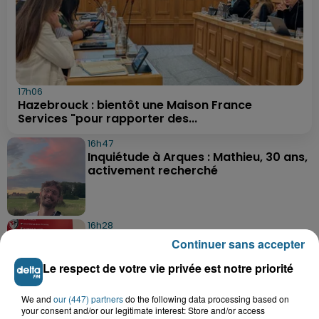
17h06
Hazebrouck : bientôt une Maison France
Services "pour rapporter des...
16h47
Inquiétude à Arques : Mathieu, 30 ans,
activement recherché
16h28
Foot, Boulogne-sur-Mer : Grégory Thil,
Continuer sans accepter
un directeur sportif à...
Le respect de votre vie privée est notre priorité
We and
our (447) partners
do the following data processing based on
15h06
your consent and/or our legitimate interest: Store and/or access