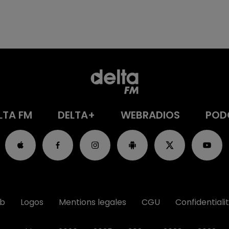
LTA FM
DELTA+
WEBRADIOS
POD
ub
Logos
Mentions legales
CGU
Confidentiali