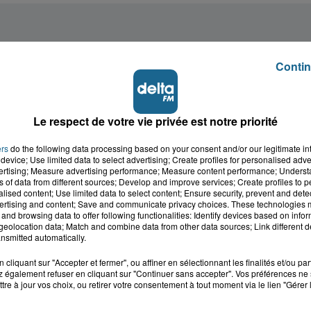
Contin
Le respect de votre vie privée est notre priorité
ers
do the following data processing based on your consent and/or our legitimate int
device; Use limited data to select advertising; Create profiles for personalised adver
vertising; Measure advertising performance; Measure content performance; Unders
ns of data from different sources; Develop and improve services; Create profiles to 
alised content; Use limited data to select content; Ensure security, prevent and detect
ertising and content; Save and communicate privacy choices. These technologies
and browsing data to offer following functionalities: Identify devices based on infor
eolocation data; Match and combine data from other data sources; Link different de
nsmitted automatically.
cliquant sur "Accepter et fermer", ou affiner en sélectionnant les finalités et/ou pa
 également refuser en cliquant sur "Continuer sans accepter". Vos préférences ne 
tre à jour vos choix, ou retirer votre consentement à tout moment via le lien "Gérer 
cale dans le
L'info locale de l'Audo
ois