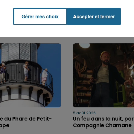
Gérer mes choix
Accepter et fermer
5 août 2026
bre du Phare de Petit-
Un feu dans la nuit, par
ippe
Compagnie Chamane