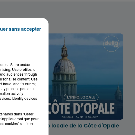
uer sans accepter
erest: Store and/or
tising; Use profiles to
tand audiences through
personalise content; Use
 fraud, and fix errors;
 may process personal
mation actively
vices; Identify devices
rtenaires dans "Gérer
s'appliqueront que pour
les cookies" situé en
marois
L'info locale de la Côte d'Opale