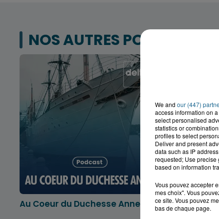
NOS AUTRES PODCASTS
We and
our (447) partn
access information on a 
select personalised ad
statistics or combinatio
profiles to select person
Deliver and present adv
data such as IP address 
requested; Use precise g
based on information tra
Vous pouvez accepter en 
mes choix". Vous pouvez
ce site. Vous pouvez met
Au Coeur du Duchesse Anne
L'info lo
bas de chaque page.
Dunkerqu