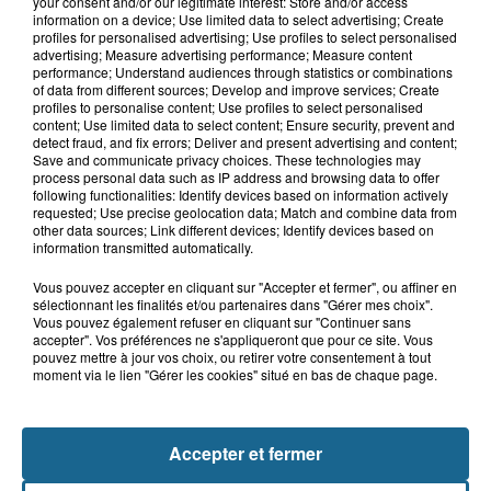
your consent and/or our legitimate interest: Store and/or access
18h04
information on a device; Use limited data to select advertising; Create
Violent accident à Cléty : quatre
profiles for personalised advertising; Use profiles to select personalised
blessés, deux femmes en urgence...
advertising; Measure advertising performance; Measure content
performance; Understand audiences through statistics or combinations
of data from different sources; Develop and improve services; Create
profiles to personalise content; Use profiles to select personalised
content; Use limited data to select content; Ensure security, prevent and
17h44
detect fraud, and fix errors; Deliver and present advertising and content;
Un homme mortellement percuté par
Save and communicate privacy choices. These technologies may
process personal data such as IP address and browsing data to offer
un train à Saint-Josse
following functionalities: Identify devices based on information actively
requested; Use precise geolocation data; Match and combine data from
other data sources; Link different devices; Identify devices based on
information transmitted automatically.
Vous pouvez accepter en cliquant sur "Accepter et fermer", ou affiner en
sélectionnant les finalités et/ou partenaires dans "Gérer mes choix".
Vous pouvez également refuser en cliquant sur "Continuer sans
accepter". Vos préférences ne s'appliqueront que pour ce site. Vous
pouvez mettre à jour vos choix, ou retirer votre consentement à tout
moment via le lien "Gérer les cookies" situé en bas de chaque page.
NOS AUTRES PODCASTS
Accepter et fermer