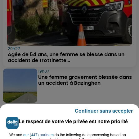
20h27
Âgée de 54 ans, une femme se blesse dans un
accident de trottinette...
19h07
Une femme gravement blessée dans
un accident à Bazinghen
18h52
Continuer sans accepter
Neufchâtel-Hardelot : un
rassemblement pour rendre
Le respect de votre vie privée est notre priorité
hommage aux...
We and
our (447) partners
do the following data processing based on