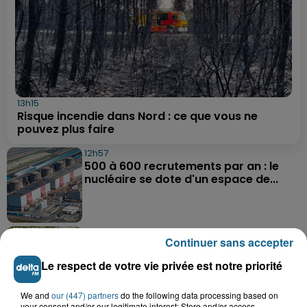
13h15
Risque incendie dans Nord : ce que vous ne
pouvez plus faire
12h57
500 à 600 recrutements par an : le
nucléaire se dote d'un espace de...
11h56
Continuer sans accepter
Wimille : la sécheresse menace les
agriculteurs
Le respect de votre vie privée est notre priorité
We and
our (447) partners
do the following data processing based on
your consent and/or our legitimate interest: Store and/or access