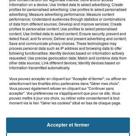
8h14
information on a device; Use limited data to select advertising; Create
Boulogne-sur-Mer : plongée au cœur
profiles for personalised advertising; Use profiles to select personalised
des contrôles de sécurité en mer
advertising; Measure advertising performance; Measure content
performance; Understand audiences through statistics or combinations
of data from different sources; Develop and improve services; Create
profiles to personalise content; Use profiles to select personalised
content; Use limited data to select content; Ensure security, prevent and
7h48
detect fraud, and fix errors; Deliver and present advertising and content;
"Il faudrait revoter" : les habitants de
Save and communicate privacy choices. These technologies may
Saint-Omer réagissent...
process personal data such as IP address and browsing data to offer
following functionalities: Identify devices based on information actively
requested; Use precise geolocation data; Match and combine data from
other data sources; Link different devices; Identify devices based on
information transmitted automatically.
Vous pouvez accepter en cliquant sur "Accepter et fermer", ou affiner en
sélectionnant les finalités et/ou partenaires dans "Gérer mes choix".
Vous pouvez également refuser en cliquant sur "Continuer sans
accepter". Vos préférences ne s'appliqueront que pour ce site. Vous
pouvez mettre à jour vos choix, ou retirer votre consentement à tout
moment via le lien "Gérer les cookies" situé en bas de chaque page.
NOS AUTRES PODCASTS
Accepter et fermer