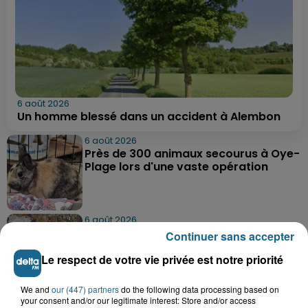
6 août 2026
Un homme blessé dans un accident à Alembon
6 août 2026
Près de 300 animaux secourus à Oye-
Plage lors d'une vaste opération
6 août 2026
Dunkerque : dix jeunes vont parcourir
Continuer sans accepter
9 000 km pour rencontrer...
Le respect de votre vie privée est notre priorité
We and
our (447) partners
do the following data processing based on
6 août 2026
your consent and/or our legitimate interest: Store and/or access