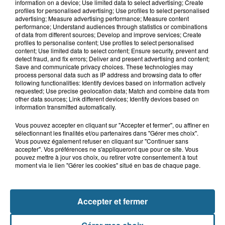
Blendecques : le jeune garçon de 12
information on a device; Use limited data to select advertising; Create
profiles for personalised advertising; Use profiles to select personalised
ans qui s'était noyé est...
advertising; Measure advertising performance; Measure content
performance; Understand audiences through statistics or combinations
of data from different sources; Develop and improve services; Create
profiles to personalise content; Use profiles to select personalised
6 août 2026
content; Use limited data to select content; Ensure security, prevent and
detect fraud, and fix errors; Deliver and present advertising and content;
Risque incendie dans le Nord : ce que
Save and communicate privacy choices. These technologies may
vous ne pouvez plus faire
process personal data such as IP address and browsing data to offer
following functionalities: Identify devices based on information actively
requested; Use precise geolocation data; Match and combine data from
other data sources; Link different devices; Identify devices based on
information transmitted automatically.
Vous pouvez accepter en cliquant sur "Accepter et fermer", ou affiner en
sélectionnant les finalités et/ou partenaires dans "Gérer mes choix".
Vous pouvez également refuser en cliquant sur "Continuer sans
accepter". Vos préférences ne s'appliqueront que pour ce site. Vous
pouvez mettre à jour vos choix, ou retirer votre consentement à tout
moment via le lien "Gérer les cookies" situé en bas de chaque page.
NOS AUTRES PODCASTS
Accepter et fermer