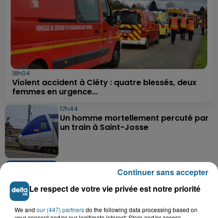
18h04
Violent accident à Cléty : quatre blessés, deux
femmes en urgence...
17h44
Un homme mortellement percuté par
un train à Saint-Josse
13h40
Continuer sans accepter
Le cirque Benzini, après Bray-Dunes, le
chapiteau et la polémique...
Le respect de votre vie privée est notre priorité
We and
our (447) partners
do the following data processing based on
your consent and/or our legitimate interest: Store and/or access