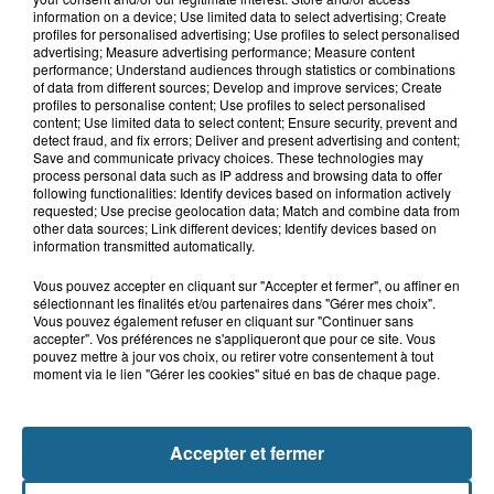
10h49
information on a device; Use limited data to select advertising; Create
"J'ai pas envie de couler" : à Saint-
profiles for personalised advertising; Use profiles to select personalised
Omer, les Givrés du cornet se...
advertising; Measure advertising performance; Measure content
performance; Understand audiences through statistics or combinations
of data from different sources; Develop and improve services; Create
profiles to personalise content; Use profiles to select personalised
content; Use limited data to select content; Ensure security, prevent and
9h58
detect fraud, and fix errors; Deliver and present advertising and content;
Une préparation très physique attend
Save and communicate privacy choices. These technologies may
les basketteurs de...
process personal data such as IP address and browsing data to offer
following functionalities: Identify devices based on information actively
requested; Use precise geolocation data; Match and combine data from
other data sources; Link different devices; Identify devices based on
information transmitted automatically.
Vous pouvez accepter en cliquant sur "Accepter et fermer", ou affiner en
sélectionnant les finalités et/ou partenaires dans "Gérer mes choix".
Vous pouvez également refuser en cliquant sur "Continuer sans
accepter". Vos préférences ne s'appliqueront que pour ce site. Vous
pouvez mettre à jour vos choix, ou retirer votre consentement à tout
moment via le lien "Gérer les cookies" situé en bas de chaque page.
NOS AUTRES PODCASTS
Accepter et fermer