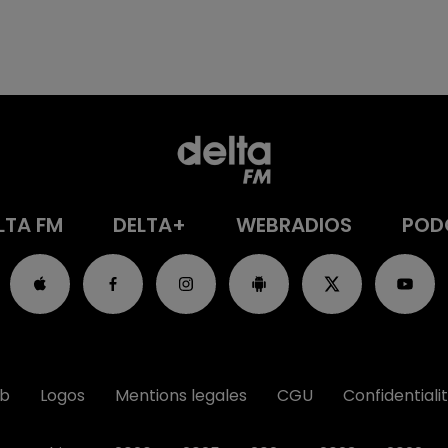
LTA FM
DELTA+
WEBRADIOS
POD
ub
Logos
Mentions legales
CGU
Confidentiali