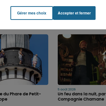
Gérer mes choix
Accepter et fermer
5 août 2026
bre du Phare de Petit-
Un feu dans la nuit, par
ippe
Compagnie Chamane