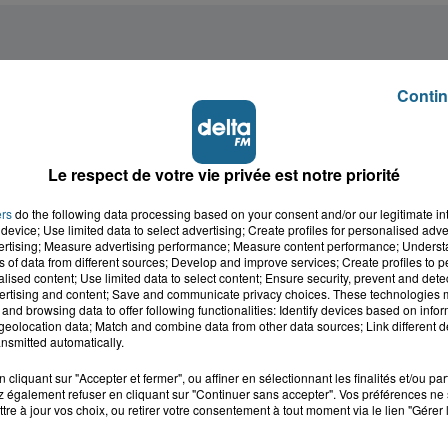
Contin
Le respect de votre vie privée est notre priorité
ers
do the following data processing based on your consent and/or our legitimate int
device; Use limited data to select advertising; Create profiles for personalised adver
vertising; Measure advertising performance; Measure content performance; Unders
ns of data from different sources; Develop and improve services; Create profiles to 
alised content; Use limited data to select content; Ensure security, prevent and detect
ertising and content; Save and communicate privacy choices. These technologies
and browsing data to offer following functionalities: Identify devices based on infor
eolocation data; Match and combine data from other data sources; Link different de
nsmitted automatically.
cliquant sur "Accepter et fermer", ou affiner en sélectionnant les finalités et/ou pa
 également refuser en cliquant sur "Continuer sans accepter". Vos préférences ne 
tre à jour vos choix, ou retirer votre consentement à tout moment via le lien "Gérer 
cale dans le
L'info locale de l'Audo
ois