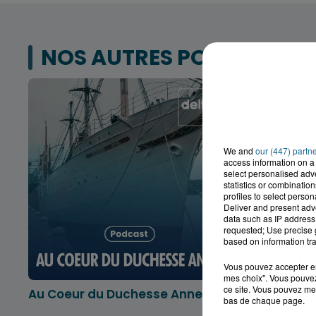
NOS AUTRES PODCASTS
We and
our (447) partn
access information on a 
select personalised ad
statistics or combinatio
profiles to select person
Deliver and present adv
data such as IP address 
requested; Use precise g
based on information tra
Vous pouvez accepter en 
mes choix". Vous pouvez
ce site. Vous pouvez met
Au Coeur du Duchesse Anne
L'info lo
bas de chaque page.
Dunkerqu