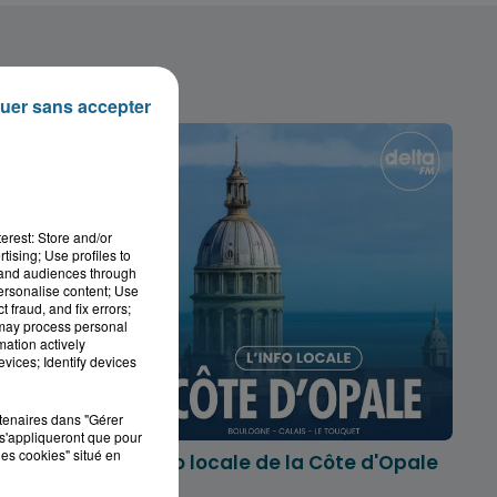
uer sans accepter
erest: Store and/or
tising; Use profiles to
tand audiences through
personalise content; Use
 fraud, and fix errors;
 may process personal
mation actively
vices; Identify devices
rtenaires dans "Gérer
s'appliqueront que pour
les cookies" situé en
marois
L'info locale de la Côte d'Opale