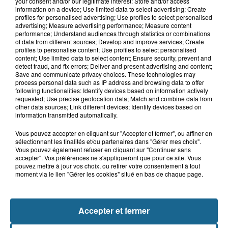
your consent and/or our legitimate interest: Store and/or access
14h58
information on a device; Use limited data to select advertising; Create
Incendie à La Brasserie de Saint-Omer
profiles for personalised advertising; Use profiles to select personalised
: 80 personnes évacuées
advertising; Measure advertising performance; Measure content
performance; Understand audiences through statistics or combinations
of data from different sources; Develop and improve services; Create
profiles to personalise content; Use profiles to select personalised
content; Use limited data to select content; Ensure security, prevent and
12h45
detect fraud, and fix errors; Deliver and present advertising and content;
Mont Noir dans les Flandres : un lieu
Save and communicate privacy choices. These technologies may
process personal data such as IP address and browsing data to offer
d’accueil reprend vie pour...
following functionalities: Identify devices based on information actively
requested; Use precise geolocation data; Match and combine data from
other data sources; Link different devices; Identify devices based on
information transmitted automatically.
Vous pouvez accepter en cliquant sur "Accepter et fermer", ou affiner en
sélectionnant les finalités et/ou partenaires dans "Gérer mes choix".
Vous pouvez également refuser en cliquant sur "Continuer sans
accepter". Vos préférences ne s'appliqueront que pour ce site. Vous
pouvez mettre à jour vos choix, ou retirer votre consentement à tout
moment via le lien "Gérer les cookies" situé en bas de chaque page.
NOS AUTRES PODCASTS
Accepter et fermer