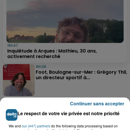
16h47
Inquiétude à Arques : Mathieu, 30 ans,
activement recherché
16h28
Foot, Boulogne-sur-Mer : Grégory Thil,
un directeur sportif à...
15h06
Continuer sans accepter
Hand : Dunkerque face à l'élite pour
préparer la saison du renouveau
Le respect de votre vie privée est notre priorité
We and
our (447) partners
do the following data processing based on