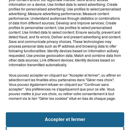
5 août 2026
information on a device; Use limited data to select advertising; Create
Boulogne-sur-Mer : un obus ramené
profiles for personalised advertising; Use profiles to select personalised
dans un camp de gens du voyage
advertising; Measure advertising performance; Measure content
performance; Understand audiences through statistics or combinations
of data from different sources; Develop and improve services; Create
profiles to personalise content; Use profiles to select personalised
content; Use limited data to select content; Ensure security, prevent and
5 août 2026
detect fraud, and fix errors; Deliver and present advertising and content;
Berck : une fillette de 5 ans percutée
Save and communicate privacy choices. These technologies may
par une voiture
process personal data such as IP address and browsing data to offer
following functionalities: Identify devices based on information actively
requested; Use precise geolocation data; Match and combine data from
other data sources; Link different devices; Identify devices based on
information transmitted automatically.
Vous pouvez accepter en cliquant sur "Accepter et fermer", ou affiner en
sélectionnant les finalités et/ou partenaires dans "Gérer mes choix".
Vous pouvez également refuser en cliquant sur "Continuer sans
accepter". Vos préférences ne s'appliqueront que pour ce site. Vous
pouvez mettre à jour vos choix, ou retirer votre consentement à tout
moment via le lien "Gérer les cookies" situé en bas de chaque page.
NOS AUTRES PODCASTS
Accepter et fermer