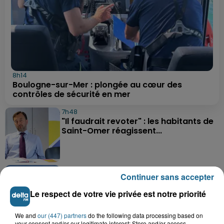
8h14
Boulogne-sur-Mer : plongée au cœur des
contrôles de sécurité en mer
7h48
"Il faudrait revoter" : les habitants de
Saint-Omer réagissent...
5 août 2026
Continuer sans accepter
Delettes : un incendie dans un grenier,
deux hommes intoxiqués par...
Le respect de votre vie privée est notre priorité
We and
our (447) partners
do the following data processing based on
your consent and/or our legitimate interest: Store and/or access