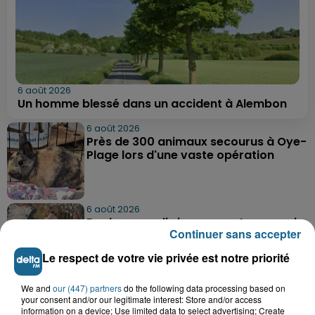
6 août 2026
Un homme blessé dans un accident à Alembon
6 août 2026
Près de 300 animaux secourus à Oye-
Plage lors d'une vaste opération
6 août 2026
Dunkerque : dix jeunes vont parcourir
Continuer sans accepter
9 000 km pour rencontrer...
Le respect de votre vie privée est notre priorité
We and
our (447) partners
do the following data processing based on
6 août 2026
your consent and/or our legitimate interest: Store and/or access
Blendecques : le jeune garçon de 12
information on a device; Use limited data to select advertising; Create