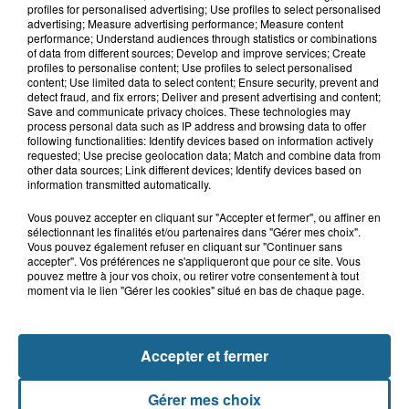
ans qui s'était noyé est...
profiles for personalised advertising; Use profiles to select personalised
advertising; Measure advertising performance; Measure content
performance; Understand audiences through statistics or combinations
of data from different sources; Develop and improve services; Create
profiles to personalise content; Use profiles to select personalised
6 août 2026
content; Use limited data to select content; Ensure security, prevent and
Risque incendie dans le Nord : ce que
detect fraud, and fix errors; Deliver and present advertising and content;
vous ne pouvez plus faire
Save and communicate privacy choices. These technologies may
process personal data such as IP address and browsing data to offer
following functionalities: Identify devices based on information actively
requested; Use precise geolocation data; Match and combine data from
other data sources; Link different devices; Identify devices based on
information transmitted automatically.
Vous pouvez accepter en cliquant sur "Accepter et fermer", ou affiner en
sélectionnant les finalités et/ou partenaires dans "Gérer mes choix".
Vous pouvez également refuser en cliquant sur "Continuer sans
accepter". Vos préférences ne s'appliqueront que pour ce site. Vous
pouvez mettre à jour vos choix, ou retirer votre consentement à tout
NOS AUTRES PODCASTS
moment via le lien "Gérer les cookies" situé en bas de chaque page.
Accepter et fermer
Gérer mes choix