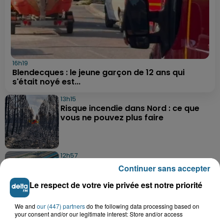
16h19
Blendecques : le jeune garçon de 12 ans qui
s'était noyé est...
13h15
Risque incendie dans Nord : ce que
vous ne pouvez plus faire
12h57
500 à 600 recrutements par an : le
Continuer sans accepter
nucléaire se dote d'un espace de...
Le respect de votre vie privée est notre priorité
We and
our (447) partners
do the following data processing based on
11h56
your consent and/or our legitimate interest: Store and/or access