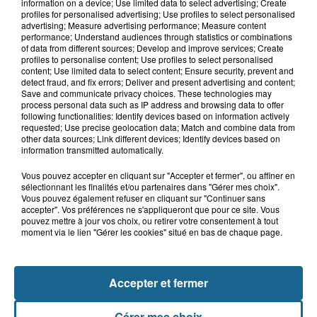
Wimille : la sécheresse menace les
information on a device; Use limited data to select advertising; Create
agriculteurs
profiles for personalised advertising; Use profiles to select personalised
advertising; Measure advertising performance; Measure content
performance; Understand audiences through statistics or combinations
of data from different sources; Develop and improve services; Create
profiles to personalise content; Use profiles to select personalised
8h14
content; Use limited data to select content; Ensure security, prevent and
Boulogne-sur-Mer : plongée au cœur
detect fraud, and fix errors; Deliver and present advertising and content;
Save and communicate privacy choices. These technologies may
des contrôles de sécurité en mer
process personal data such as IP address and browsing data to offer
following functionalities: Identify devices based on information actively
requested; Use precise geolocation data; Match and combine data from
other data sources; Link different devices; Identify devices based on
information transmitted automatically.
Vous pouvez accepter en cliquant sur "Accepter et fermer", ou affiner en
sélectionnant les finalités et/ou partenaires dans "Gérer mes choix".
Vous pouvez également refuser en cliquant sur "Continuer sans
accepter". Vos préférences ne s'appliqueront que pour ce site. Vous
pouvez mettre à jour vos choix, ou retirer votre consentement à tout
moment via le lien "Gérer les cookies" situé en bas de chaque page.
NOS AUTRES PODCASTS
Accepter et fermer
Gérer mes choix