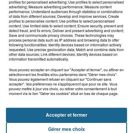
profiles for personalised advertising; Use profiles to select personalised
advertising; Measure advertising performance; Measure content
performance; Understand audiences through statistics or combinations
of data from different sources; Develop and improve services; Create
profiles to personalise content; Use profiles to select personalised
5 août 2026
content; Use limited data to select content; Ensure security, prevent and
Canicule : les Ehpad en première ligne
detect fraud, and fix errors; Deliver and present advertising and content;
pour protéger leurs résidents
Save and communicate privacy choices. These technologies may
process personal data such as IP address and browsing data to offer
following functionalities: Identify devices based on information actively
requested; Use precise geolocation data; Match and combine data from
other data sources; Link different devices; Identify devices based on
information transmitted automatically.
Vous pouvez accepter en cliquant sur "Accepter et fermer", ou affiner en
sélectionnant les finalités et/ou partenaires dans "Gérer mes choix".
Vous pouvez également refuser en cliquant sur "Continuer sans
accepter". Vos préférences ne s'appliqueront que pour ce site. Vous
pouvez mettre à jour vos choix, ou retirer votre consentement à tout
NOS AUTRES PODCASTS
moment via le lien "Gérer les cookies" situé en bas de chaque page.
Accepter et fermer
Gérer mes choix