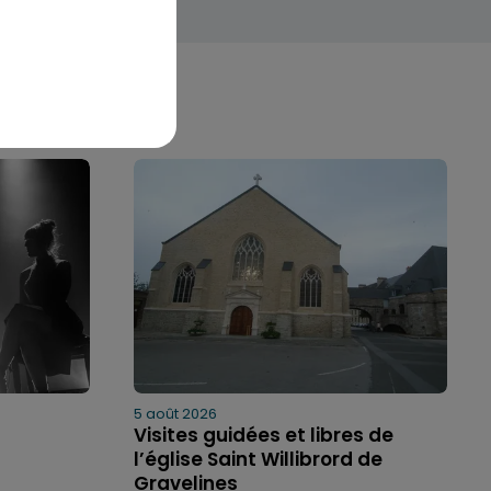
5 août 2026
Visites guidées et libres de
l’église Saint Willibrord de
Gravelines