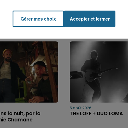
Gérer mes choix
Accepter et fermer
5 août 2026
ns la nuit, par la
THE LOFF + DUO LOMA
ie Chamane