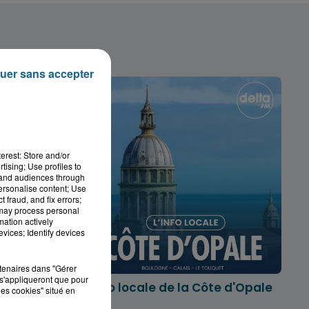
uer sans accepter
erest: Store and/or
tising; Use profiles to
tand audiences through
personalise content; Use
 fraud, and fix errors;
 may process personal
mation actively
vices; Identify devices
rtenaires dans "Gérer
s'appliqueront que pour
marois
L'info locale de la Côte d'Opale
les cookies" situé en