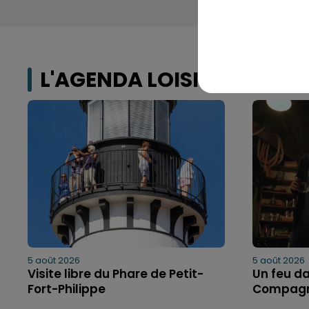
L'AGENDA LOISIRS
5 août 2026
5 août 2026
Visite libre du Phare de Petit-
Un feu da
Fort-Philippe
Compagn