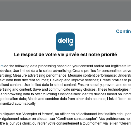
Contin
Le respect de votre vie privée est notre priorité
ers
do the following data processing based on your consent and/or our legitimate int
device; Use limited data to select advertising; Create profiles for personalised adver
vertising; Measure advertising performance; Measure content performance; Unders
ns of data from different sources; Develop and improve services; Create profiles to 
alised content; Use limited data to select content; Ensure security, prevent and detect
ertising and content; Save and communicate privacy choices. These technologies
and browsing data to offer following functionalities: Identify devices based on infor
eolocation data; Match and combine data from other data sources; Link different de
nsmitted automatically.
cliquant sur "Accepter et fermer", ou affiner en sélectionnant les finalités et/ou pa
 également refuser en cliquant sur "Continuer sans accepter". Vos préférences ne 
cale dans le
L'info locale de l'Audo
tre à jour vos choix, ou retirer votre consentement à tout moment via le lien "Gérer 
ois