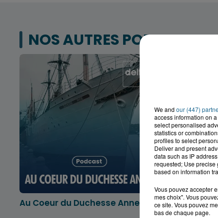
NOS AUTRES PODCASTS
We and
our (447) partn
access information on a 
select personalised ad
statistics or combinatio
profiles to select person
Deliver and present adv
data such as IP address 
requested; Use precise g
based on information tra
Vous pouvez accepter en 
mes choix". Vous pouvez
Au Coeur du Duchesse Anne
L'info lo
ce site. Vous pouvez met
Dunkerqu
bas de chaque page.