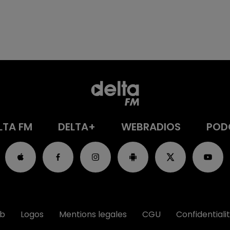
LTA FM
DELTA+
WEBRADIOS
POD
ub
Logos
Mentions legales
CGU
Confidentiali