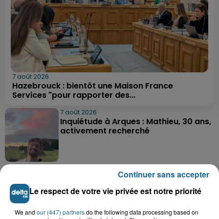
7 août 2026
Hazebrouck : bientôt une Maison France
Services "pour rapporter des...
7 août 2026
Inquiétude à Arques : Mathieu, 30 ans,
activement recherché
7 août 2026
Continuer sans accepter
Foot, Boulogne-sur-Mer : Grégory Thil,
un directeur sportif à...
Le respect de votre vie privée est notre priorité
We and
our (447) partners
do the following data processing based on