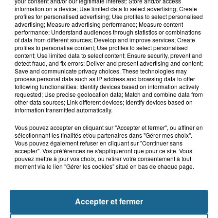
your consent and/or our legitimate interest: Store and/or access
7 août 2026
information on a device; Use limited data to select advertising; Create
Hand : Dunkerque face à l'élite pour
profiles for personalised advertising; Use profiles to select personalised
préparer la saison du renouveau
advertising; Measure advertising performance; Measure content
performance; Understand audiences through statistics or combinations
of data from different sources; Develop and improve services; Create
profiles to personalise content; Use profiles to select personalised
content; Use limited data to select content; Ensure security, prevent and
7 août 2026
detect fraud, and fix errors; Deliver and present advertising and content;
Incendie à La Brasserie de Saint-Omer
Save and communicate privacy choices. These technologies may
process personal data such as IP address and browsing data to offer
: 80 personnes évacuées
following functionalities: Identify devices based on information actively
requested; Use precise geolocation data; Match and combine data from
other data sources; Link different devices; Identify devices based on
information transmitted automatically.
Vous pouvez accepter en cliquant sur "Accepter et fermer", ou affiner en
sélectionnant les finalités et/ou partenaires dans "Gérer mes choix".
Vous pouvez également refuser en cliquant sur "Continuer sans
accepter". Vos préférences ne s'appliqueront que pour ce site. Vous
pouvez mettre à jour vos choix, ou retirer votre consentement à tout
moment via le lien "Gérer les cookies" situé en bas de chaque page.
NOS AUTRES PODCASTS
Accepter et fermer