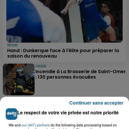
15h06
Hand : Dunkerque face à l'élite pour préparer la
saison du renouveau
14h58
Incendie à La Brasserie de Saint-Omer
: 130 personnes évacuées
12h45
Continuer sans accepter
Mont Noir dans les Flandres : un lieu
d’accueil reprend vie pour...
Le respect de votre vie privée est notre priorité
We and
our (447) partners
do the following data processing based on