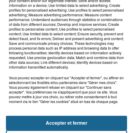
your consent and/or our legitimate interest: Store and/or access
12h41
information on a device; Use limited data to select advertising; Create
Wimereux : le centre de voile fait le
profiles for personalised advertising; Use profiles to select personalised
plein de nouveaux marins
advertising; Measure advertising performance; Measure content
performance; Understand audiences through statistics or combinations
of data from different sources; Develop and improve services; Create
profiles to personalise content; Use profiles to select personalised
content; Use limited data to select content; Ensure security, prevent and
11h19
detect fraud, and fix errors; Deliver and present advertising and content;
Valérie, 46 ans, portée disparue
Save and communicate privacy choices. These technologies may
process personal data such as IP address and browsing data to offer
depuis mardi à Dunkerque, sa...
following functionalities: Identify devices based on information actively
requested; Use precise geolocation data; Match and combine data from
other data sources; Link different devices; Identify devices based on
information transmitted automatically.
Vous pouvez accepter en cliquant sur "Accepter et fermer", ou affiner en
sélectionnant les finalités et/ou partenaires dans "Gérer mes choix".
Vous pouvez également refuser en cliquant sur "Continuer sans
accepter". Vos préférences ne s'appliqueront que pour ce site. Vous
pouvez mettre à jour vos choix, ou retirer votre consentement à tout
moment via le lien "Gérer les cookies" situé en bas de chaque page.
NOS AUTRES PODCASTS
Accepter et fermer