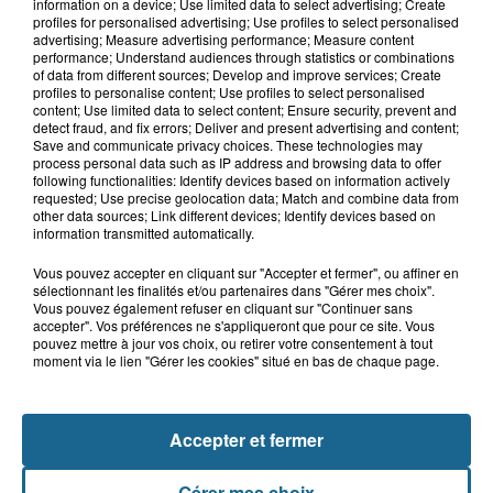
Inquiétude à Arques : Mathieu, 30 ans,
information on a device; Use limited data to select advertising; Create
activement recherché
profiles for personalised advertising; Use profiles to select personalised
advertising; Measure advertising performance; Measure content
performance; Understand audiences through statistics or combinations
of data from different sources; Develop and improve services; Create
profiles to personalise content; Use profiles to select personalised
7 août 2026
content; Use limited data to select content; Ensure security, prevent and
Foot, Boulogne-sur-Mer : Grégory Thil,
detect fraud, and fix errors; Deliver and present advertising and content;
Save and communicate privacy choices. These technologies may
un directeur sportif à...
process personal data such as IP address and browsing data to offer
following functionalities: Identify devices based on information actively
requested; Use precise geolocation data; Match and combine data from
other data sources; Link different devices; Identify devices based on
information transmitted automatically.
Vous pouvez accepter en cliquant sur "Accepter et fermer", ou affiner en
sélectionnant les finalités et/ou partenaires dans "Gérer mes choix".
Vous pouvez également refuser en cliquant sur "Continuer sans
accepter". Vos préférences ne s'appliqueront que pour ce site. Vous
pouvez mettre à jour vos choix, ou retirer votre consentement à tout
moment via le lien "Gérer les cookies" situé en bas de chaque page.
NOS AUTRES PODCASTS
Accepter et fermer
Gérer mes choix