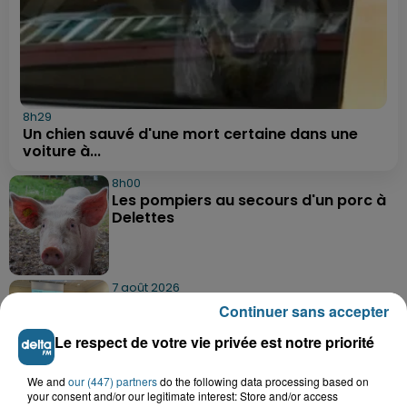
8h29
Un chien sauvé d'une mort certaine dans une
voiture à...
8h00
Les pompiers au secours d'un porc à
Delettes
7 août 2026
Hazebrouck : bientôt une Maison
Continuer sans accepter
France Services "pour rapporter des...
Le respect de votre vie privée est notre priorité
We and
our (447) partners
do the following data processing based on
7 août 2026
your consent and/or our legitimate interest: Store and/or access