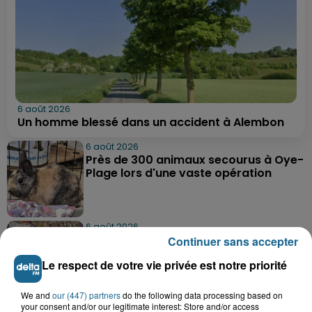
6 août 2026
Un homme blessé dans un accident à Alembon
6 août 2026
Près de 300 animaux secourus à Oye-
Plage lors d'une vaste opération
6 août 2026
Dunkerque : dix jeunes vont parcourir
Continuer sans accepter
9 000 km pour rencontrer...
Le respect de votre vie privée est notre priorité
We and
our (447) partners
do the following data processing based on
6 août 2026
your consent and/or our legitimate interest: Store and/or access