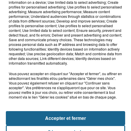
information on a device; Use limited data to select advertising; Create
Blendecques : le jeune garçon de 12
profiles for personalised advertising; Use profiles to select personalised
ans qui s'était noyé est...
advertising; Measure advertising performance; Measure content
performance; Understand audiences through statistics or combinations
of data from different sources; Develop and improve services; Create
profiles to personalise content; Use profiles to select personalised
content; Use limited data to select content; Ensure security, prevent and
6 août 2026
detect fraud, and fix errors; Deliver and present advertising and content;
Risque incendie dans le Nord : ce que
Save and communicate privacy choices. These technologies may
vous ne pouvez plus faire
process personal data such as IP address and browsing data to offer
following functionalities: Identify devices based on information actively
requested; Use precise geolocation data; Match and combine data from
other data sources; Link different devices; Identify devices based on
information transmitted automatically.
Vous pouvez accepter en cliquant sur "Accepter et fermer", ou affiner en
sélectionnant les finalités et/ou partenaires dans "Gérer mes choix".
Vous pouvez également refuser en cliquant sur "Continuer sans
accepter". Vos préférences ne s'appliqueront que pour ce site. Vous
pouvez mettre à jour vos choix, ou retirer votre consentement à tout
moment via le lien "Gérer les cookies" situé en bas de chaque page.
NOS AUTRES PODCASTS
Accepter et fermer