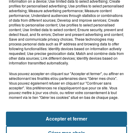
Bergues : le feu d'artifice du 15-Août
information on a device; Use limited data to select advertising; Create
annulé en raison de la...
profiles for personalised advertising; Use profiles to select personalised
advertising; Measure advertising performance; Measure content
performance; Understand audiences through statistics or combinations
of data from different sources; Develop and improve services; Create
profiles to personalise content; Use profiles to select personalised
5 août 2026
content; Use limited data to select content; Ensure security, prevent and
Canicule : les Ehpad en première ligne
detect fraud, and fix errors; Deliver and present advertising and content;
Save and communicate privacy choices. These technologies may
pour protéger leurs résidents
process personal data such as IP address and browsing data to offer
following functionalities: Identify devices based on information actively
requested; Use precise geolocation data; Match and combine data from
other data sources; Link different devices; Identify devices based on
information transmitted automatically.
Vous pouvez accepter en cliquant sur "Accepter et fermer", ou affiner en
sélectionnant les finalités et/ou partenaires dans "Gérer mes choix".
Vous pouvez également refuser en cliquant sur "Continuer sans
accepter". Vos préférences ne s'appliqueront que pour ce site. Vous
pouvez mettre à jour vos choix, ou retirer votre consentement à tout
moment via le lien "Gérer les cookies" situé en bas de chaque page.
NOS AUTRES PODCASTS
Accepter et fermer
Gérer mes choix