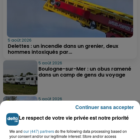
5 août 2026
Delettes : un incendie dans un grenier, deux
hommes intoxiqués par...
5 août 2026
Boulogne-sur-Mer : un obus ramené
dans un camp de gens du voyage
5 août 2026
Berck : une fillette de 5 ans percutée
Continuer sans accepter
par une voiture
Le respect de votre vie privée est notre priorité
We and
our (447) partners
do the following data processing based on
5 août 2026
your consent and/or our legitimate interest: Store and/or access