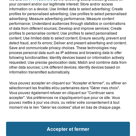
your consent and/or our legitimate interest: Store and/or access
information on a device; Use limited data to select advertising; Create
13h15
profiles for personalised advertising; Use profiles to select personalised
Risque incendie dans Nord : ce que
advertising; Measure advertising performance; Measure content
vous ne pouvez plus faire
performance; Understand audiences through statistics or combinations
of data from different sources; Develop and improve services; Create
profiles to personalise content; Use profiles to select personalised
content; Use limited data to select content; Ensure security, prevent and
detect fraud, and fix errors; Deliver and present advertising and content;
12h57
Save and communicate privacy choices. These technologies may
500 à 600 recrutements par an : le
process personal data such as IP address and browsing data to offer
nucléaire se dote d'un espace de...
following functionalities: Identify devices based on information actively
requested; Use precise geolocation data; Match and combine data from
other data sources; Link different devices; Identify devices based on
information transmitted automatically.
Vous pouvez accepter en cliquant sur "Accepter et fermer", ou affiner en
sélectionnant les finalités et/ou partenaires dans "Gérer mes choix".
Vous pouvez également refuser en cliquant sur "Continuer sans
accepter". Vos préférences ne s'appliqueront que pour ce site. Vous
pouvez mettre à jour vos choix, ou retirer votre consentement à tout
moment via le lien "Gérer les cookies" situé en bas de chaque page.
NOS AUTRES PODCASTS
Accepter et fermer