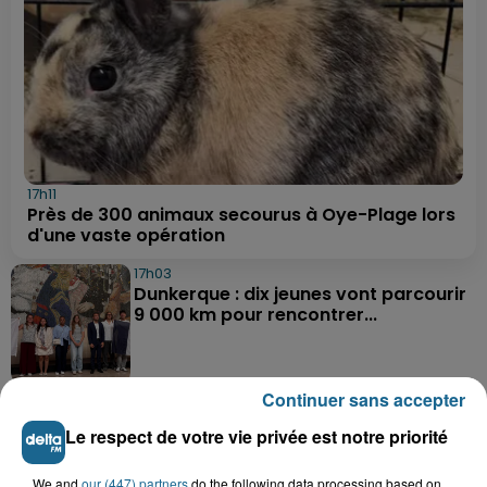
17h11
Près de 300 animaux secourus à Oye-Plage lors
d'une vaste opération
17h03
Dunkerque : dix jeunes vont parcourir
9 000 km pour rencontrer...
Continuer sans accepter
16h19
Blendecques : le jeune garçon de 12
Le respect de votre vie privée est notre priorité
ans qui s'était noyé est...
We and
our (447) partners
do the following data processing based on