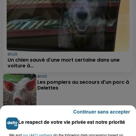
8h29
Un chien sauvé d'une mort certaine dans une
voiture à...
8h00
Les pompiers au secours d'un porc à
Delettes
Continuer sans accepter
7 août 2026
Hazebrouck : bientôt une Maison
Le respect de votre vie privée est notre priorité
France Services "pour rapporter des...
We and
our (447) partners
do the following data processing based on