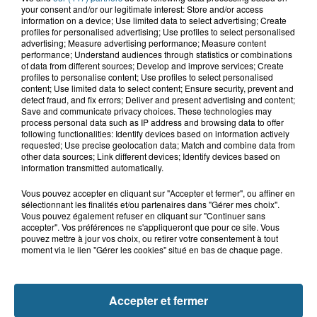
your consent and/or our legitimate interest: Store and/or access
information on a device; Use limited data to select advertising; Create
7 août 2026
profiles for personalised advertising; Use profiles to select personalised
Inquiétude à Arques : Mathieu, 30 ans,
advertising; Measure advertising performance; Measure content
activement recherché
performance; Understand audiences through statistics or combinations
of data from different sources; Develop and improve services; Create
profiles to personalise content; Use profiles to select personalised
content; Use limited data to select content; Ensure security, prevent and
detect fraud, and fix errors; Deliver and present advertising and content;
7 août 2026
Save and communicate privacy choices. These technologies may
Foot, Boulogne-sur-Mer : Grégory Thil,
process personal data such as IP address and browsing data to offer
un directeur sportif à...
following functionalities: Identify devices based on information actively
requested; Use precise geolocation data; Match and combine data from
other data sources; Link different devices; Identify devices based on
information transmitted automatically.
Vous pouvez accepter en cliquant sur "Accepter et fermer", ou affiner en
sélectionnant les finalités et/ou partenaires dans "Gérer mes choix".
Vous pouvez également refuser en cliquant sur "Continuer sans
accepter". Vos préférences ne s'appliqueront que pour ce site. Vous
pouvez mettre à jour vos choix, ou retirer votre consentement à tout
moment via le lien "Gérer les cookies" situé en bas de chaque page.
NOS AUTRES PODCASTS
Accepter et fermer