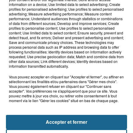
9h26
information on a device; Use limited data to select advertising; Create
Des super-héros dans le ciel de
profiles for personalised advertising; Use profiles to select personalised
Grand-Fort-Philippe
advertising; Measure advertising performance; Measure content
performance; Understand audiences through statistics or combinations
of data from different sources; Develop and improve services; Create
profiles to personalise content; Use profiles to select personalised
content; Use limited data to select content; Ensure security, prevent and
8h29
detect fraud, and fix errors; Deliver and present advertising and content;
Un chien sauvé d'une mort certaine
Save and communicate privacy choices. These technologies may
dans une voiture à...
process personal data such as IP address and browsing data to offer
following functionalities: Identify devices based on information actively
requested; Use precise geolocation data; Match and combine data from
other data sources; Link different devices; Identify devices based on
information transmitted automatically.
Vous pouvez accepter en cliquant sur "Accepter et fermer", ou affiner en
sélectionnant les finalités et/ou partenaires dans "Gérer mes choix".
Vous pouvez également refuser en cliquant sur "Continuer sans
accepter". Vos préférences ne s'appliqueront que pour ce site. Vous
pouvez mettre à jour vos choix, ou retirer votre consentement à tout
moment via le lien "Gérer les cookies" situé en bas de chaque page.
NOS AUTRES PODCASTS
Accepter et fermer