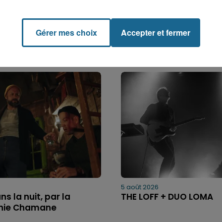
Gérer mes choix
Accepter et fermer
5 août 2026
ns la nuit, par la
THE LOFF + DUO LOMA
ie Chamane