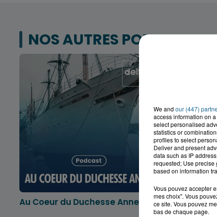
NOS AUTRES PODCASTS
We and
our (447) partn
access information on a 
select personalised ad
statistics or combinatio
profiles to select person
Deliver and present adv
data such as IP address 
requested; Use precise g
based on information tra
Vous pouvez accepter en 
mes choix". Vous pouvez
Au Coeur du Duchesse Anne
L'info lo
ce site. Vous pouvez met
Dunkerqu
bas de chaque page.