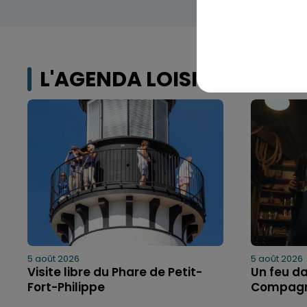
L'AGENDA LOISIRS
5 août 2026
5 août 2026
Visite libre du Phare de Petit-
Un feu da
Fort-Philippe
Compagn