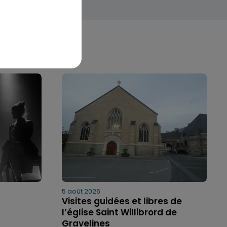
5 août 2026
Visites guidées et libres de
l’église Saint Willibrord de
Gravelines