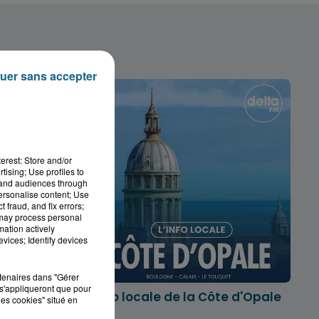
uer sans accepter
erest: Store and/or
tising; Use profiles to
tand audiences through
personalise content; Use
 fraud, and fix errors;
 may process personal
mation actively
vices; Identify devices
rtenaires dans "Gérer
s'appliqueront que pour
marois
L'info locale de la Côte d'Opale
les cookies" situé en