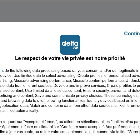
Contin
Le respect de votre vie privée est notre priorité
ers
do the following data processing based on your consent and/or our legitimate int
device; Use limited data to select advertising; Create profiles for personalised adver
vertising; Measure advertising performance; Measure content performance; Unders
ns of data from different sources; Develop and improve services; Create profiles to 
alised content; Use limited data to select content; Ensure security, prevent and detect
ertising and content; Save and communicate privacy choices. These technologies
and browsing data to offer following functionalities: Identify devices based on infor
eolocation data; Match and combine data from other data sources; Link different de
nsmitted automatically.
cliquant sur "Accepter et fermer", ou affiner en sélectionnant les finalités et/ou pa
 également refuser en cliquant sur "Continuer sans accepter". Vos préférences ne 
cale dans le
L'info locale de l'Audo
tre à jour vos choix, ou retirer votre consentement à tout moment via le lien "Gérer 
ois