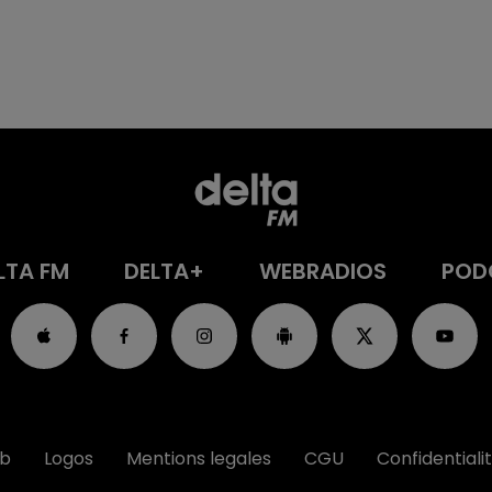
LTA FM
DELTA+
WEBRADIOS
POD
ub
Logos
Mentions legales
CGU
Confidentiali