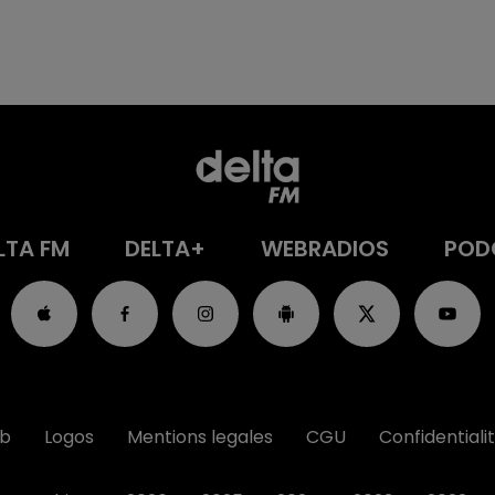
LTA FM
DELTA+
WEBRADIOS
POD
ub
Logos
Mentions legales
CGU
Confidentiali