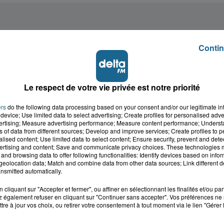
Contin
Le respect de votre vie privée est notre priorité
ers
do the following data processing based on your consent and/or our legitimate int
device; Use limited data to select advertising; Create profiles for personalised adver
vertising; Measure advertising performance; Measure content performance; Unders
ns of data from different sources; Develop and improve services; Create profiles to 
alised content; Use limited data to select content; Ensure security, prevent and detect
ertising and content; Save and communicate privacy choices. These technologies
and browsing data to offer following functionalities: Identify devices based on infor
eolocation data; Match and combine data from other data sources; Link different de
nsmitted automatically.
cliquant sur "Accepter et fermer", ou affiner en sélectionnant les finalités et/ou pa
 également refuser en cliquant sur "Continuer sans accepter". Vos préférences ne 
tre à jour vos choix, ou retirer votre consentement à tout moment via le lien "Gérer 
cale dans le
L'info locale de l'Audo
ois