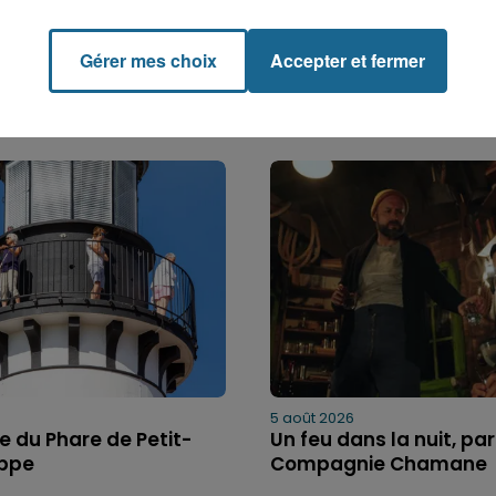
Gérer mes choix
Accepter et fermer
5 août 2026
bre du Phare de Petit-
Un feu dans la nuit, par
ippe
Compagnie Chamane