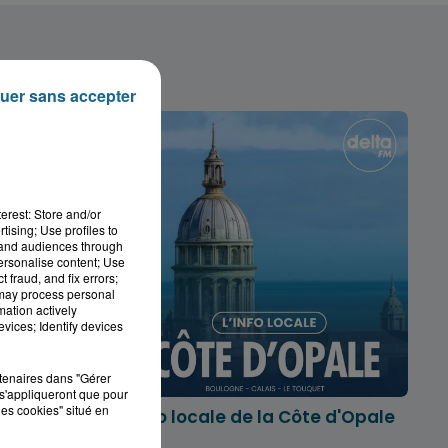
uer sans accepter
erest: Store and/or
tising; Use profiles to
tand audiences through
personalise content; Use
 fraud, and fix errors;
 may process personal
mation actively
vices; Identify devices
rtenaires dans "Gérer
s'appliqueront que pour
les cookies" situé en
marois
L'info locale de la Côte d'Opale