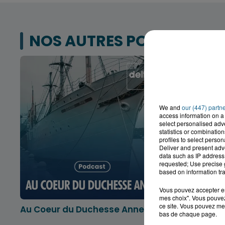
NOS AUTRES PODCASTS
We and
our (447) partn
access information on a 
select personalised ad
statistics or combinatio
profiles to select person
Deliver and present adv
data such as IP address 
requested; Use precise g
based on information tra
Vous pouvez accepter en 
mes choix". Vous pouvez
ce site. Vous pouvez met
Au Coeur du Duchesse Anne
L'info lo
bas de chaque page.
Dunkerqu