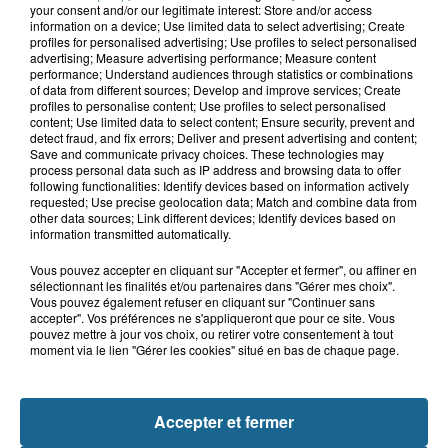
your consent and/or our legitimate interest: Store and/or access
Tous les samedis et dimanches de 16h00 à 20h00.
information on a device; Use limited data to select advertising; Create
profiles for personalised advertising; Use profiles to select personalised
advertising; Measure advertising performance; Measure content
Que vous rentrez d'une balade, de la plage ou du
performance; Understand audiences through statistics or combinations
boulot, Delta FM vous sert son cocktail :
of data from different sources; Develop and improve services; Create
Des tubes, de l'info locale (17-18h), le trafic toutes les
profiles to personalise content; Use profiles to select personalised
content; Use limited data to select content; Ensure security, prevent and
30mn, des infos de vos stars en vacances et notre
detect fraud, and fix errors; Deliver and present advertising and content;
grand jeu de l'été "les cabines de plage" pour gagner
Save and communicate privacy choices. These technologies may
des cadeaux.
process personal data such as IP address and browsing data to offer
following functionalities: Identify devices based on information actively
requested; Use precise geolocation data; Match and combine data from
other data sources; Link different devices; Identify devices based on
information transmitted automatically.
CHANGER DE ZONE
Vous pouvez accepter en cliquant sur "Accepter et fermer", ou affiner en
sélectionnant les finalités et/ou partenaires dans "Gérer mes choix".
Vous pouvez également refuser en cliquant sur "Continuer sans
accepter". Vos préférences ne s'appliqueront que pour ce site. Vous
pouvez mettre à jour vos choix, ou retirer votre consentement à tout
moment via le lien "Gérer les cookies" situé en bas de chaque page.
INFOS
SPORTS
DELTA FM
Accepter et fermer
DELTA+
WEBRADIOS
PODCASTS