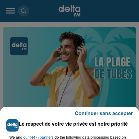
WEEK END 02
Continuer sans accepter
Crédit :
DELTA FM
Le respect de votre vie privée est notre priorité
LE COCKTAIL DELTA
We and
our (447) partners
do the following data processing based on