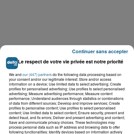
Continuer sans accepter
Le respect de votre vie privée est notre priorité
We and
our (447) partners
do the following data processing based on
your consent and/or our legitimate interest: Store and/or access
information on a device; Use limited data to select advertising; Create
profiles for personalised advertising; Use profiles to select personalised
advertising; Measure advertising performance; Measure content
LE TOP DE L'ACTU
performance; Understand audiences through statistics or combinations
of data from different sources; Develop and improve services; Create
profiles to personalise content; Use profiles to select personalised
content; Use limited data to select content; Ensure security, prevent and
detect fraud, and fix errors; Deliver and present advertising and content;
Save and communicate privacy choices. These technologies may
process personal data such as IP address and browsing data to offer
following functionalities: Identify devices based on information actively