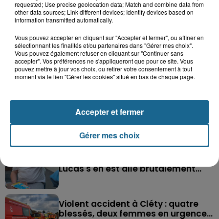
requested; Use precise geolocation data; Match and combine data from
other data sources; Link different devices; Identify devices based on
information transmitted automatically.
Vous pouvez accepter en cliquant sur "Accepter et fermer", ou affiner en
sélectionnant les finalités et/ou partenaires dans "Gérer mes choix".
Vous pouvez également refuser en cliquant sur "Continuer sans
accepter". Vos préférences ne s'appliqueront que pour ce site. Vous
pouvez mettre à jour vos choix, ou retirer votre consentement à tout
moment via le lien "Gérer les cookies" situé en bas de chaque page.
Saint-Omer : un enfant gravement brûlé
après l'explosion d'un jouet...
Accepter et fermer
Valérie, 46 ans, portée disparue
depuis mardi à Dunkerque, sa...
Gérer mes choix
Hazebrouck : victime d'un accident,
Lucas s'en est allé brutalement...
Violent accident à Cléty : quatre
blessés, deux femmes en urgence...