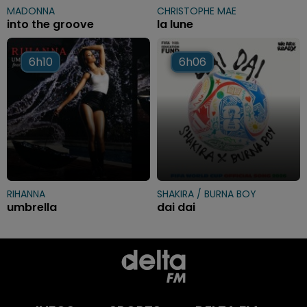
MADONNA
CHRISTOPHE MAE
into the groove
la lune
6h10
6h10
6h06
6h06
RIHANNA
SHAKIRA / BURNA BOY
umbrella
dai dai