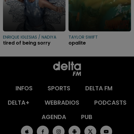
ENRIQUE IGLESIAS / NADIYA
TAYLOR SWIFT
tired of being sorry
opalite
INFOS
SPORTS
DELTA FM
DELTA+
WEBRADIOS
PODCASTS
AGENDA
PUB