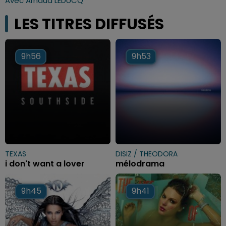
Avec Arnaud LEDUCQ
LES TITRES DIFFUSÉS
9h56
9h56
9h53
9h53
TEXAS
DISIZ / THEODORA
i don't want a lover
mélodrama
9h45
9h45
9h41
9h41