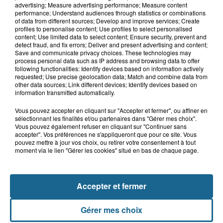
Saint-Omer : un enfant gravement brûlé
advertising; Measure advertising performance; Measure content
après l'explosion d'un jouet...
performance; Understand audiences through statistics or combinations
of data from different sources; Develop and improve services; Create
profiles to personalise content; Use profiles to select personalised
Valérie, 46 ans, portée disparue
content; Use limited data to select content; Ensure security, prevent and
detect fraud, and fix errors; Deliver and present advertising and content;
depuis mardi à Dunkerque, sa...
Save and communicate privacy choices. These technologies may
process personal data such as IP address and browsing data to offer
following functionalities: Identify devices based on information actively
requested; Use precise geolocation data; Match and combine data from
Hazebrouck : victime d'un accident,
other data sources; Link different devices; Identify devices based on
Lucas s'en est allé brutalement...
information transmitted automatically.
Vous pouvez accepter en cliquant sur "Accepter et fermer", ou affiner en
sélectionnant les finalités et/ou partenaires dans "Gérer mes choix".
Vous pouvez également refuser en cliquant sur "Continuer sans
Violent accident à Cléty : quatre
accepter". Vos préférences ne s'appliqueront que pour ce site. Vous
blessés, deux femmes en urgence...
pouvez mettre à jour vos choix, ou retirer votre consentement à tout
moment via le lien "Gérer les cookies" situé en bas de chaque page.
Accepter et fermer
Gérer mes choix