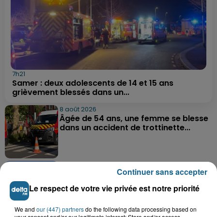
7h21
Samer : deux adolescents de 14 et 15 ans
grièvement blessés dans un...
8 août 2026
Âgée de 54 ans, une femme se blesse
dans un accident de trottinette...
8 août 2026
Continuer sans accepter
Une femme gravement blessée dans
un accident à Bazinghen
Le respect de votre vie privée est notre priorité
We and
our (447) partners
do the following data processing based on
your consent and/or our legitimate interest: Store and/or access