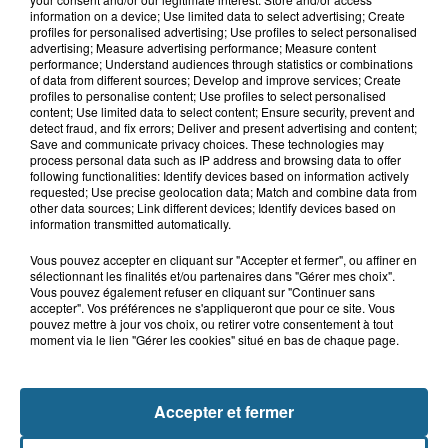
8 août 2026
information on a device; Use limited data to select advertising; Create
Neufchâtel-Hardelot : un
profiles for personalised advertising; Use profiles to select personalised
rassemblement pour rendre
advertising; Measure advertising performance; Measure content
hommage aux...
performance; Understand audiences through statistics or combinations
of data from different sources; Develop and improve services; Create
profiles to personalise content; Use profiles to select personalised
content; Use limited data to select content; Ensure security, prevent and
8 août 2026
detect fraud, and fix errors; Deliver and present advertising and content;
Violent accident à Cléty : quatre
Save and communicate privacy choices. These technologies may
blessés, deux femmes en urgence...
process personal data such as IP address and browsing data to offer
following functionalities: Identify devices based on information actively
requested; Use precise geolocation data; Match and combine data from
other data sources; Link different devices; Identify devices based on
information transmitted automatically.
Vous pouvez accepter en cliquant sur "Accepter et fermer", ou affiner en
sélectionnant les finalités et/ou partenaires dans "Gérer mes choix".
Vous pouvez également refuser en cliquant sur "Continuer sans
accepter". Vos préférences ne s'appliqueront que pour ce site. Vous
pouvez mettre à jour vos choix, ou retirer votre consentement à tout
moment via le lien "Gérer les cookies" situé en bas de chaque page.
NOS AUTRES PODCASTS
Accepter et fermer