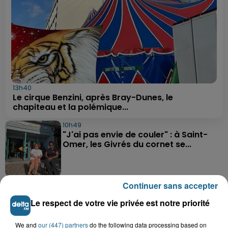
13h40
Le cirque Benzini, après Bray-Dunes, le
chapiteau et la polémique...
10h49
"J'ai pas envie de couler" : à Saint-
Omer, les Givrés du cornet se...
9h58
Continuer sans accepter
Une préparation très physique attend
Le respect de votre vie privée est notre priorité
les basketteurs de...
We and
our (447) partners
do the following data processing based on