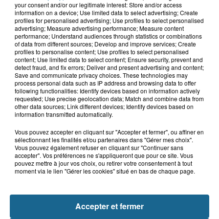
your consent and/or our legitimate interest: Store and/or access
information on a device; Use limited data to select advertising; Create
9h26
profiles for personalised advertising; Use profiles to select personalised
Des super-héros dans le ciel de
advertising; Measure advertising performance; Measure content
Grand-Fort-Philippe
performance; Understand audiences through statistics or combinations
of data from different sources; Develop and improve services; Create
profiles to personalise content; Use profiles to select personalised
content; Use limited data to select content; Ensure security, prevent and
detect fraud, and fix errors; Deliver and present advertising and content;
8h29
Save and communicate privacy choices. These technologies may
Un chien sauvé d'une mort certaine
process personal data such as IP address and browsing data to offer
dans une voiture à...
following functionalities: Identify devices based on information actively
requested; Use precise geolocation data; Match and combine data from
other data sources; Link different devices; Identify devices based on
information transmitted automatically.
Vous pouvez accepter en cliquant sur "Accepter et fermer", ou affiner en
sélectionnant les finalités et/ou partenaires dans "Gérer mes choix".
Vous pouvez également refuser en cliquant sur "Continuer sans
accepter". Vos préférences ne s'appliqueront que pour ce site. Vous
pouvez mettre à jour vos choix, ou retirer votre consentement à tout
moment via le lien "Gérer les cookies" situé en bas de chaque page.
NOS AUTRES PODCASTS
Accepter et fermer