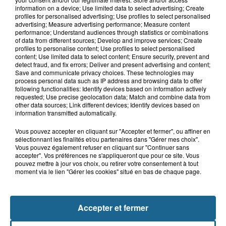
8h14
information on a device; Use limited data to select advertising; Create
Boulogne-sur-Mer : plongée au cœur
profiles for personalised advertising; Use profiles to select personalised
des contrôles de sécurité en mer
advertising; Measure advertising performance; Measure content
performance; Understand audiences through statistics or combinations
of data from different sources; Develop and improve services; Create
profiles to personalise content; Use profiles to select personalised
content; Use limited data to select content; Ensure security, prevent and
7h48
detect fraud, and fix errors; Deliver and present advertising and content;
"Il faudrait revoter" : les habitants de
Save and communicate privacy choices. These technologies may
Saint-Omer réagissent...
process personal data such as IP address and browsing data to offer
following functionalities: Identify devices based on information actively
requested; Use precise geolocation data; Match and combine data from
other data sources; Link different devices; Identify devices based on
information transmitted automatically.
Vous pouvez accepter en cliquant sur "Accepter et fermer", ou affiner en
sélectionnant les finalités et/ou partenaires dans "Gérer mes choix".
Vous pouvez également refuser en cliquant sur "Continuer sans
accepter". Vos préférences ne s'appliqueront que pour ce site. Vous
pouvez mettre à jour vos choix, ou retirer votre consentement à tout
moment via le lien "Gérer les cookies" situé en bas de chaque page.
NOS AUTRES PODCASTS
Accepter et fermer