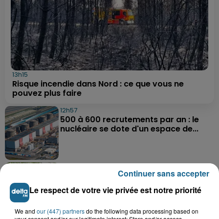
13h15
Risque incendie dans Nord : ce que vous ne
pouvez plus faire
12h57
500 à 600 recrutements par an : le
nucléaire se dote d'un espace de...
11h56
Continuer sans accepter
Wimille : la sécheresse menace les
agriculteurs
Le respect de votre vie privée est notre priorité
We and
our (447) partners
do the following data processing based on
your consent and/or our legitimate interest: Store and/or access