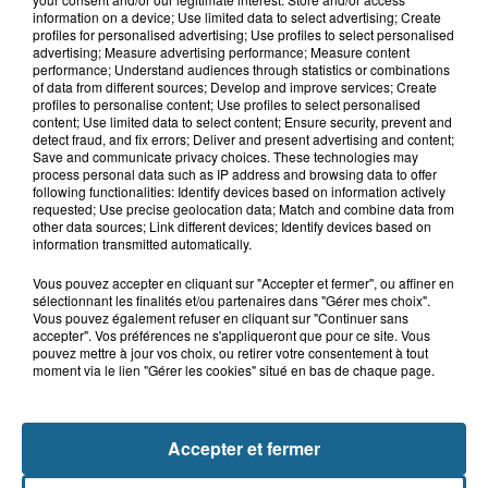
5 août 2026
information on a device; Use limited data to select advertising; Create
Boulogne-sur-Mer : un obus ramené
profiles for personalised advertising; Use profiles to select personalised
dans un camp de gens du voyage
advertising; Measure advertising performance; Measure content
performance; Understand audiences through statistics or combinations
of data from different sources; Develop and improve services; Create
profiles to personalise content; Use profiles to select personalised
content; Use limited data to select content; Ensure security, prevent and
5 août 2026
detect fraud, and fix errors; Deliver and present advertising and content;
Berck : une fillette de 5 ans percutée
Save and communicate privacy choices. These technologies may
par une voiture
process personal data such as IP address and browsing data to offer
following functionalities: Identify devices based on information actively
requested; Use precise geolocation data; Match and combine data from
other data sources; Link different devices; Identify devices based on
information transmitted automatically.
Vous pouvez accepter en cliquant sur "Accepter et fermer", ou affiner en
sélectionnant les finalités et/ou partenaires dans "Gérer mes choix".
Vous pouvez également refuser en cliquant sur "Continuer sans
accepter". Vos préférences ne s'appliqueront que pour ce site. Vous
pouvez mettre à jour vos choix, ou retirer votre consentement à tout
moment via le lien "Gérer les cookies" situé en bas de chaque page.
NOS AUTRES PODCASTS
Accepter et fermer