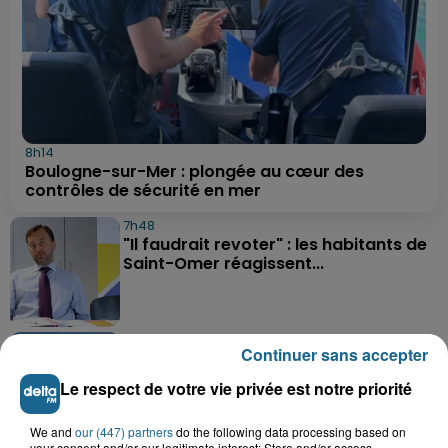
8h14
Boulogne-sur-Mer : plongée au cœur des
contrôles de sécurité en mer
7h48
"Il faudrait revoter" : les habitants de
Saint-Omer réagissent...
5 août 2026
Continuer sans accepter
Delettes : un incendie dans un grenier,
deux hommes intoxiqués par...
Le respect de votre vie privée est notre priorité
We and
our (447) partners
do the following data processing based on
your consent and/or our legitimate interest: Store and/or access