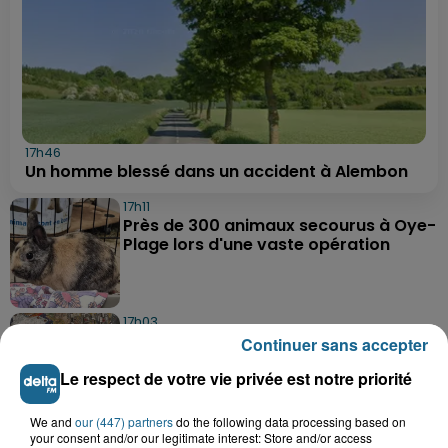
17h46
Un homme blessé dans un accident à Alembon
17h11
Près de 300 animaux secourus à Oye-
Plage lors d'une vaste opération
17h03
Dunkerque : dix jeunes vont parcourir
Continuer sans accepter
9 000 km pour rencontrer...
Le respect de votre vie privée est notre priorité
We and
our (447) partners
do the following data processing based on
16h19
your consent and/or our legitimate interest: Store and/or access