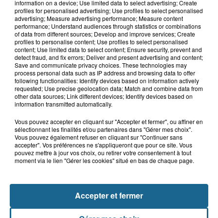
Blendecques : le jeune garçon de 12
information on a device; Use limited data to select advertising; Create
profiles for personalised advertising; Use profiles to select personalised
ans qui s'était noyé est...
advertising; Measure advertising performance; Measure content
performance; Understand audiences through statistics or combinations
of data from different sources; Develop and improve services; Create
profiles to personalise content; Use profiles to select personalised
content; Use limited data to select content; Ensure security, prevent and
13h15
detect fraud, and fix errors; Deliver and present advertising and content;
Risque incendie dans le Nord : ce que
Save and communicate privacy choices. These technologies may
vous ne pouvez plus faire
process personal data such as IP address and browsing data to offer
following functionalities: Identify devices based on information actively
requested; Use precise geolocation data; Match and combine data from
other data sources; Link different devices; Identify devices based on
information transmitted automatically.
Vous pouvez accepter en cliquant sur "Accepter et fermer", ou affiner en
sélectionnant les finalités et/ou partenaires dans "Gérer mes choix".
Vous pouvez également refuser en cliquant sur "Continuer sans
accepter". Vos préférences ne s'appliqueront que pour ce site. Vous
pouvez mettre à jour vos choix, ou retirer votre consentement à tout
moment via le lien "Gérer les cookies" situé en bas de chaque page.
NOS AUTRES PODCASTS
Accepter et fermer