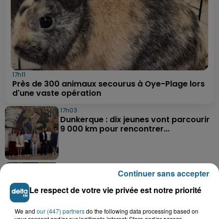
17h11
Près de 300 animaux secourus à Oye-Plage lors
d'une vaste opération
17h03
Dunkerque : dix jeunes vont parcourir
9 000 km pour rencontrer...
16h19
Continuer sans accepter
Blendecques : le jeune garçon de 12
ans qui s'était noyé est...
Le respect de votre vie privée est notre priorité
We and
our (447) partners
do the following data processing based on
your consent and/or our legitimate interest: Store and/or access