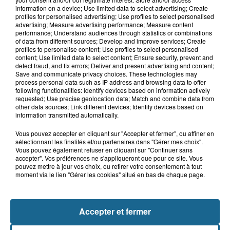
13h15
information on a device; Use limited data to select advertising; Create
Risque incendie dans Nord : ce que
profiles for personalised advertising; Use profiles to select personalised
vous ne pouvez plus faire
advertising; Measure advertising performance; Measure content
performance; Understand audiences through statistics or combinations
of data from different sources; Develop and improve services; Create
profiles to personalise content; Use profiles to select personalised
content; Use limited data to select content; Ensure security, prevent and
12h57
detect fraud, and fix errors; Deliver and present advertising and content;
500 à 600 recrutements par an : le
Save and communicate privacy choices. These technologies may
nucléaire se dote d'un espace de...
process personal data such as IP address and browsing data to offer
following functionalities: Identify devices based on information actively
requested; Use precise geolocation data; Match and combine data from
other data sources; Link different devices; Identify devices based on
information transmitted automatically.
Vous pouvez accepter en cliquant sur "Accepter et fermer", ou affiner en
sélectionnant les finalités et/ou partenaires dans "Gérer mes choix".
Vous pouvez également refuser en cliquant sur "Continuer sans
accepter". Vos préférences ne s'appliqueront que pour ce site. Vous
pouvez mettre à jour vos choix, ou retirer votre consentement à tout
moment via le lien "Gérer les cookies" situé en bas de chaque page.
NOS AUTRES PODCASTS
Accepter et fermer