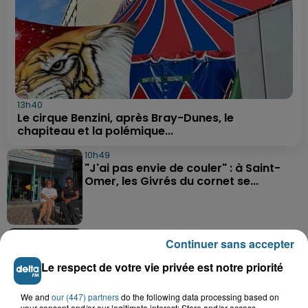
13h40
Le cirque Benzini, après Bray-Dunes, le
chapiteau et la polémique...
10h49
"J'ai pas envie de couler" : à Saint-
Omer, les Givrés du cornet se...
9h58
Continuer sans accepter
Une préparation très physique attend
les basketteurs de...
Le respect de votre vie privée est notre priorité
We and
our (447) partners
do the following data processing based on
your consent and/or our legitimate interest: Store and/or access