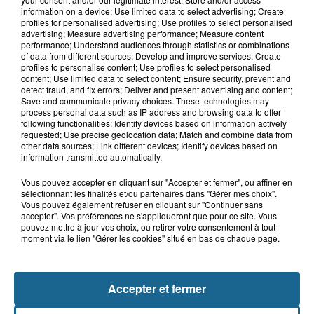
9h26
information on a device; Use limited data to select advertising; Create
Des super-héros dans le ciel de
profiles for personalised advertising; Use profiles to select personalised
Grand-Fort-Philippe
advertising; Measure advertising performance; Measure content
performance; Understand audiences through statistics or combinations
of data from different sources; Develop and improve services; Create
profiles to personalise content; Use profiles to select personalised
content; Use limited data to select content; Ensure security, prevent and
8h29
detect fraud, and fix errors; Deliver and present advertising and content;
Un chien sauvé d'une mort certaine
Save and communicate privacy choices. These technologies may
dans une voiture à...
process personal data such as IP address and browsing data to offer
following functionalities: Identify devices based on information actively
requested; Use precise geolocation data; Match and combine data from
other data sources; Link different devices; Identify devices based on
information transmitted automatically.
Vous pouvez accepter en cliquant sur "Accepter et fermer", ou affiner en
sélectionnant les finalités et/ou partenaires dans "Gérer mes choix".
Vous pouvez également refuser en cliquant sur "Continuer sans
accepter". Vos préférences ne s'appliqueront que pour ce site. Vous
pouvez mettre à jour vos choix, ou retirer votre consentement à tout
moment via le lien "Gérer les cookies" situé en bas de chaque page.
NOS AUTRES PODCASTS
Accepter et fermer