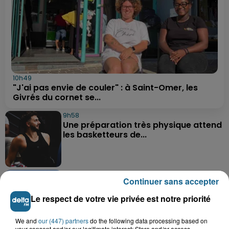
10h49
"J'ai pas envie de couler" : à Saint-Omer, les
Givrés du cornet se...
9h58
Une préparation très physique attend
les basketteurs de...
9h26
Continuer sans accepter
Des super-héros dans le ciel de
Grand-Fort-Philippe
Le respect de votre vie privée est notre priorité
We and
our (447) partners
do the following data processing based on
your consent and/or our legitimate interest: Store and/or access