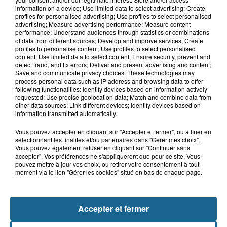
8h29
information on a device; Use limited data to select advertising; Create
Un chien sauvé d'une mort certaine
profiles for personalised advertising; Use profiles to select personalised
dans une voiture à...
advertising; Measure advertising performance; Measure content
performance; Understand audiences through statistics or combinations
of data from different sources; Develop and improve services; Create
profiles to personalise content; Use profiles to select personalised
content; Use limited data to select content; Ensure security, prevent and
8h00
detect fraud, and fix errors; Deliver and present advertising and content;
Les pompiers au secours d'un porc à
Save and communicate privacy choices. These technologies may
Delettes
process personal data such as IP address and browsing data to offer
following functionalities: Identify devices based on information actively
requested; Use precise geolocation data; Match and combine data from
other data sources; Link different devices; Identify devices based on
information transmitted automatically.
Vous pouvez accepter en cliquant sur "Accepter et fermer", ou affiner en
sélectionnant les finalités et/ou partenaires dans "Gérer mes choix".
Vous pouvez également refuser en cliquant sur "Continuer sans
accepter". Vos préférences ne s'appliqueront que pour ce site. Vous
pouvez mettre à jour vos choix, ou retirer votre consentement à tout
moment via le lien "Gérer les cookies" situé en bas de chaque page.
NOS AUTRES PODCASTS
Accepter et fermer