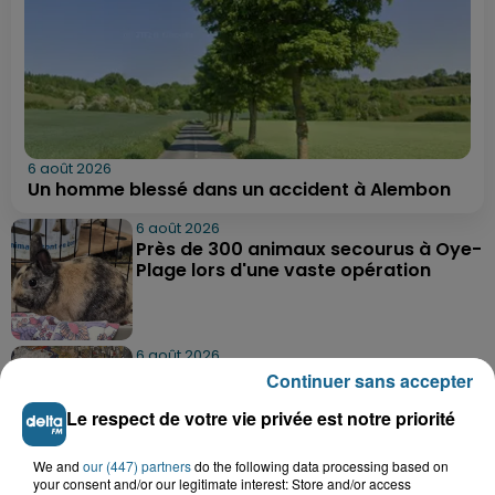
6 août 2026
Un homme blessé dans un accident à Alembon
6 août 2026
Près de 300 animaux secourus à Oye-
Plage lors d'une vaste opération
6 août 2026
Dunkerque : dix jeunes vont parcourir
Continuer sans accepter
9 000 km pour rencontrer...
Le respect de votre vie privée est notre priorité
We and
our (447) partners
do the following data processing based on
6 août 2026
your consent and/or our legitimate interest: Store and/or access