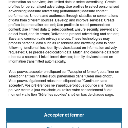
Blendecques : le jeune garçon de 12
information on a device; Use limited data to select advertising; Create
profiles for personalised advertising; Use profiles to select personalised
ans qui s'était noyé est...
advertising; Measure advertising performance; Measure content
performance; Understand audiences through statistics or combinations
of data from different sources; Develop and improve services; Create
profiles to personalise content; Use profiles to select personalised
content; Use limited data to select content; Ensure security, prevent and
6 août 2026
detect fraud, and fix errors; Deliver and present advertising and content;
Risque incendie dans le Nord : ce que
Save and communicate privacy choices. These technologies may
vous ne pouvez plus faire
process personal data such as IP address and browsing data to offer
following functionalities: Identify devices based on information actively
requested; Use precise geolocation data; Match and combine data from
other data sources; Link different devices; Identify devices based on
information transmitted automatically.
Vous pouvez accepter en cliquant sur "Accepter et fermer", ou affiner en
sélectionnant les finalités et/ou partenaires dans "Gérer mes choix".
Vous pouvez également refuser en cliquant sur "Continuer sans
accepter". Vos préférences ne s'appliqueront que pour ce site. Vous
pouvez mettre à jour vos choix, ou retirer votre consentement à tout
moment via le lien "Gérer les cookies" situé en bas de chaque page.
NOS AUTRES PODCASTS
Accepter et fermer