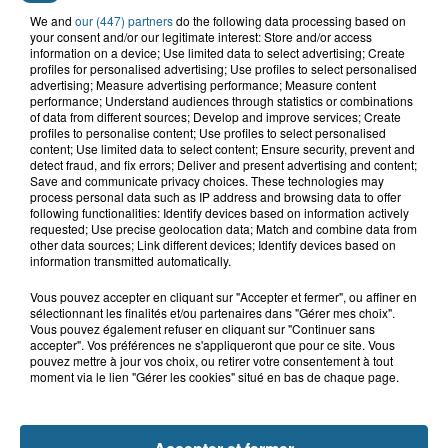
We and
our (447) partners
do the following data processing based on
your consent and/or our legitimate interest: Store and/or access
Grand jeu de l'été : les cabines de plages
information on a device; Use limited data to select advertising; Create
profiles for personalised advertising; Use profiles to select personalised
advertising; Measure advertising performance; Measure content
Gagnez vos entrées pour Dennlys
performance; Understand audiences through statistics or combinations
Parc
of data from different sources; Develop and improve services; Create
profiles to personalise content; Use profiles to select personalised
content; Use limited data to select content; Ensure security, prevent and
detect fraud, and fix errors; Deliver and present advertising and content;
Save and communicate privacy choices. These technologies may
process personal data such as IP address and browsing data to offer
Gagnez vos entrées pour le parc
following functionalities: Identify devices based on information actively
Bagatelle
requested; Use precise geolocation data; Match and combine data from
other data sources; Link different devices; Identify devices based on
information transmitted automatically.
Vous pouvez accepter en cliquant sur "Accepter et fermer", ou affiner en
sélectionnant les finalités et/ou partenaires dans "Gérer mes choix".
Gagnez vos entrées pour Plopsaland
Vous pouvez également refuser en cliquant sur "Continuer sans
accepter". Vos préférences ne s'appliqueront que pour ce site. Vous
pouvez mettre à jour vos choix, ou retirer votre consentement à tout
moment via le lien "Gérer les cookies" situé en bas de chaque page.
+ DE CADEAUX